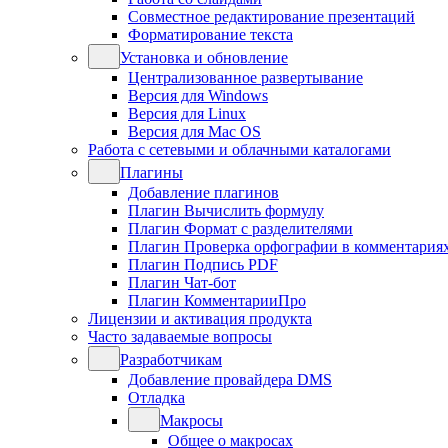
Совместное редактирование презентаций
Форматирование текста
Установка и обновление
Централизованное развертывание
Версия для Windows
Версия для Linux
Версия для Mac OS
Работа с сетевыми и облачными каталогами
Плагины
Добавление плагинов
Плагин Вычислить формулу
Плагин Формат с разделителями
Плагин Проверка орфографии в комментария
Плагин Подпись PDF
Плагин Чат-бот
Плагин КомментарииПро
Лицензии и активация продукта
Часто задаваемые вопросы
Разработчикам
Добавление провайдера DMS
Отладка
Макросы
Общее о макросах