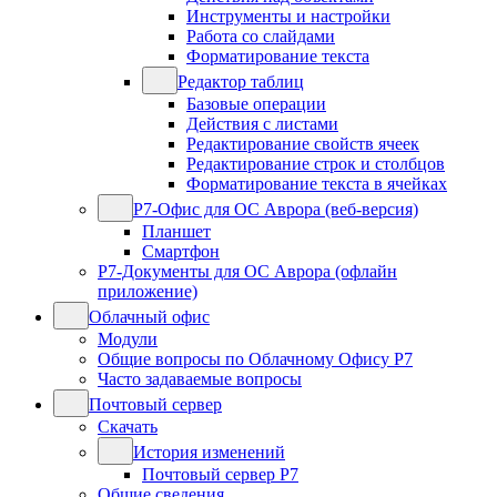
Инструменты и настройки
Работа со слайдами
Форматирование текста
Редактор таблиц
Базовые операции
Действия с листами
Редактирование свойств ячеек
Редактирование строк и столбцов
Форматирование текста в ячейках
Р7-Офис для ОС Аврора (веб-версия)
Планшет
Смартфон
Р7-Документы для ОС Аврора (офлайн
приложение)
Облачный офис
Модули
Общие вопросы по Облачному Офису Р7
Часто задаваемые вопросы
Почтовый сервер
Скачать
История изменений
Почтовый сервер Р7
Общие сведения