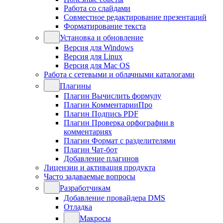
Работа со слайдами
Совместное редактирование презентаций
Форматирование текста
Установка и обновление
Версия для Windows
Версия для Linux
Версия для Mac OS
Работа с сетевыми и облачными каталогами
Плагины
Плагин Вычислить формулу
Плагин КомментарииПро
Плагин Подпись PDF
Плагин Проверка орфографии в
комментариях
Плагин Формат с разделителями
Плагин Чат-бот
Добавление плагинов
Лицензии и активация продукта
Часто задаваемые вопросы
Разработчикам
Добавление провайдера DMS
Отладка
Макросы