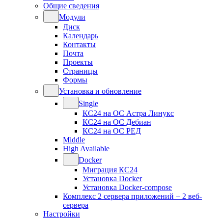
Общие сведения
Модули
Диск
Календарь
Контакты
Почта
Проекты
Страницы
Формы
Установка и обновление
Single
КС24 на ОС Астра Линукс
КС24 на ОС Дебиан
КС24 на ОС РЕД
Middle
High Available
Docker
Миграция КС24
Установка Docker
Установка Docker-compose
Комплекс 2 сервера приложений + 2 веб-
сервера
Настройки