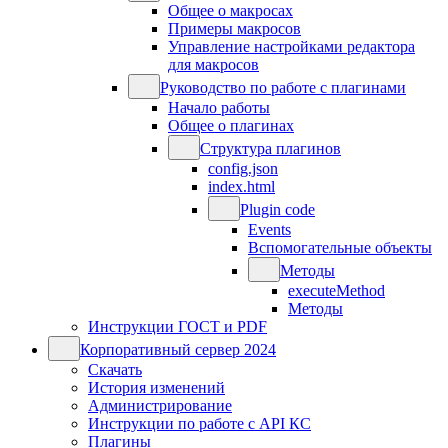
Общее о макросах
Примеры макросов
Управление настройками редактора
для макросов
Руководство по работе с плагинами
Начало работы
Общее о плагинах
Структура плагинов
config.json
index.html
Plugin code
Events
Вспомогательные объекты
Методы
executeMethod
Методы
Инструкции ГОСТ и PDF
Корпоративный сервер 2024
Скачать
История изменений
Администрирование
Инструкции по работе с API КС
Плагины