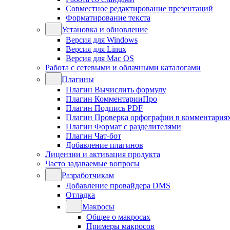
Совместное редактирование презентаций
Форматирование текста
Установка и обновление
Версия для Windows
Версия для Linux
Версия для Mac OS
Работа с сетевыми и облачными каталогами
Плагины
Плагин Вычислить формулу
Плагин КомментарииПро
Плагин Подпись PDF
Плагин Проверка орфографии в комментария
Плагин Формат с разделителями
Плагин Чат-бот
Добавление плагинов
Лицензии и активация продукта
Часто задаваемые вопросы
Разработчикам
Добавление провайдера DMS
Отладка
Макросы
Общее о макросах
Примеры макросов