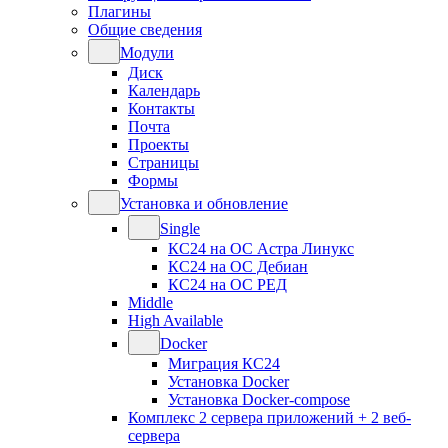
Плагины
Общие сведения
Модули
Диск
Календарь
Контакты
Почта
Проекты
Страницы
Формы
Установка и обновление
Single
КС24 на ОС Астра Линукс
КС24 на ОС Дебиан
КС24 на ОС РЕД
Middle
High Available
Docker
Миграция КС24
Установка Docker
Установка Docker-compose
Комплекс 2 сервера приложений + 2 веб-
сервера