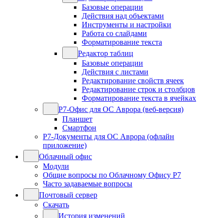
Базовые операции
Действия над объектами
Инструменты и настройки
Работа со слайдами
Форматирование текста
Редактор таблиц
Базовые операции
Действия с листами
Редактирование свойств ячеек
Редактирование строк и столбцов
Форматирование текста в ячейках
Р7-Офис для ОС Аврора (веб-версия)
Планшет
Смартфон
Р7-Документы для ОС Аврора (офлайн
приложение)
Облачный офис
Модули
Общие вопросы по Облачному Офису Р7
Часто задаваемые вопросы
Почтовый сервер
Скачать
История изменений