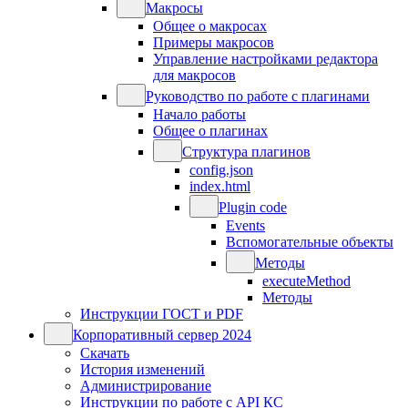
Макросы
Общее о макросах
Примеры макросов
Управление настройками редактора
для макросов
Руководство по работе с плагинами
Начало работы
Общее о плагинах
Структура плагинов
config.json
index.html
Plugin code
Events
Вспомогательные объекты
Методы
executeMethod
Методы
Инструкции ГОСТ и PDF
Корпоративный сервер 2024
Скачать
История изменений
Администрирование
Инструкции по работе с API КС