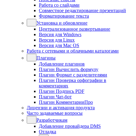
Работа со слайдами
Совместное редактирование презентаций
Форматирование текста
Установка и обновление
Централизованное развертывание
Версия для Windows
Версия для Linux
Версия для Mac OS
Работа с сетевыми и облачными каталогами
Плагины
Добавление плагинов
Плагин Вычислить формулу
Плагин Формат с разделителями
Плагин Проверка орфографии в
комментариях
Плагин Подпись PDF
Плагин Чат-бот
Плагин КомментарииПро
Лицензии и активация продукта
Часто задаваемые вопросы
Разработчикам
Добавление провайдера DMS
Отладка