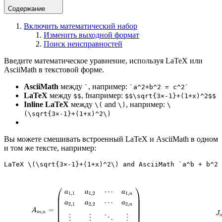
Содержание
Включить математический набор
Изменить выходной формат
Поиск неисправностей
Введите математическое уравнение, используя LaTeX или
AsciiMath в текстовой форме.
AsciiMath
между
, например:
`
`a^2+b^2 = c^2`
LaTeX
между
, fнапример:
$$
$$\sqrt{3×-1}+(1+x)^2$$
Inline LaTeX
между
and
, например:
\(
\)
\
(\sqrt{3×-1}+(1+x)^2\)
Вы можете смешивать встроенный LaTeX и AsciiMath в одном
и том же тексте, например:
LaTeX \(\sqrt{3×-1}+(1+x)^2\) and AsciiMath `a^b + b^2 