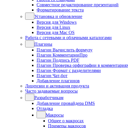
Совместное редактирование презентаций
Форматирование текста
Установка и обновление
Версия для Windows
Версия для Linux
Версия для Mac OS
Работа с сетевыми и облачными каталогами
Плагины
Плагин Вычислить формулу
Плагин КомментарииПро
Плагин Подпись PDF
Плагин Проверка орфографии в комментария
Плагин Формат с разделителями
Плагин Чат-бот
Добавление плагинов
Лицензии и активация продукта
Часто задаваемые вопросы
Разработчикам
Добавление провайдера DMS
Отладка
Макросы
Общее о макросах
Примеры макросов