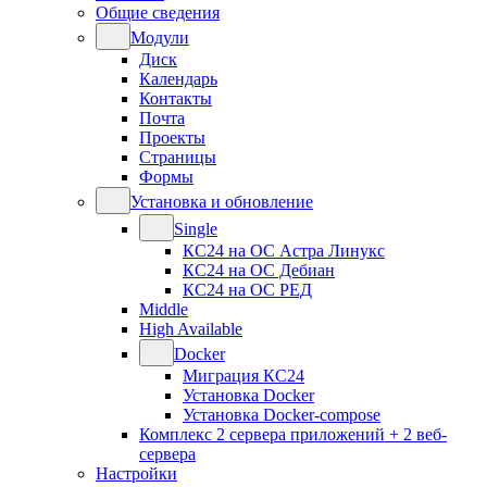
Общие сведения
Модули
Диск
Календарь
Контакты
Почта
Проекты
Страницы
Формы
Установка и обновление
Single
КС24 на ОС Астра Линукс
КС24 на ОС Дебиан
КС24 на ОС РЕД
Middle
High Available
Docker
Миграция КС24
Установка Docker
Установка Docker-compose
Комплекс 2 сервера приложений + 2 веб-
сервера
Настройки