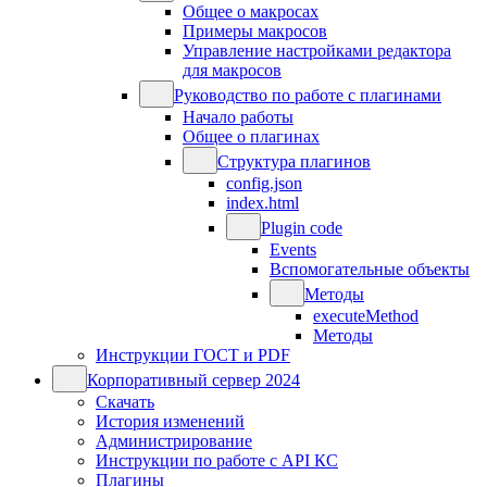
Общее о макросах
Примеры макросов
Управление настройками редактора
для макросов
Руководство по работе с плагинами
Начало работы
Общее о плагинах
Структура плагинов
config.json
index.html
Plugin code
Events
Вспомогательные объекты
Методы
executeMethod
Методы
Инструкции ГОСТ и PDF
Корпоративный сервер 2024
Скачать
История изменений
Администрирование
Инструкции по работе с API КС
Плагины