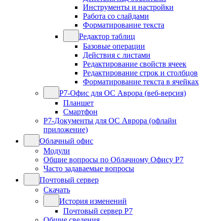
Инструменты и настройки
Работа со слайдами
Форматирование текста
Редактор таблиц
Базовые операции
Действия с листами
Редактирование свойств ячеек
Редактирование строк и столбцов
Форматирование текста в ячейках
Р7-Офис для ОС Аврора (веб-версия)
Планшет
Смартфон
Р7-Документы для ОС Аврора (офлайн
приложение)
Облачный офис
Модули
Общие вопросы по Облачному Офису Р7
Часто задаваемые вопросы
Почтовый сервер
Скачать
История изменений
Почтовый сервер Р7
Общие сведения