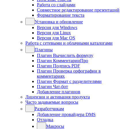
Работа со слайдами
Совместное редактирование презентаций
Форматирование текста
Установка и обновление
Версия для Windows
Версия для Linux
Версия для Mac OS
Работа с сетевыми и облачными каталогами
Плагины
Плагин Вычислить формулу
Плагин КомментарииПро
Плагин Подпись PDF
Плагин Проверка орфографии в
комментариях
Плагин Формат с разделителями
Плагин Чат-бот
Добавление плагинов
Лицензии и активация продукта
Часто задаваемые вопросы
Разработчикам
Добавление провайдера DMS
Отладка
Макросы