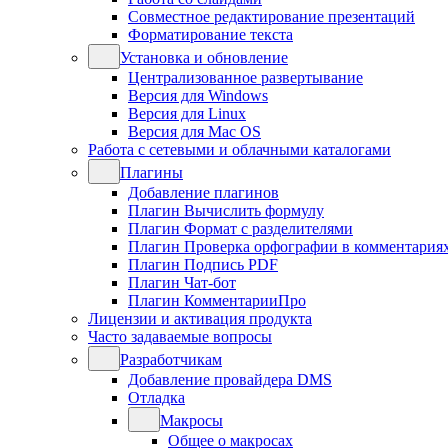
Совместное редактирование презентаций
Форматирование текста
Установка и обновление
Централизованное развертывание
Версия для Windows
Версия для Linux
Версия для Mac OS
Работа с сетевыми и облачными каталогами
Плагины
Добавление плагинов
Плагин Вычислить формулу
Плагин Формат с разделителями
Плагин Проверка орфографии в комментария
Плагин Подпись PDF
Плагин Чат-бот
Плагин КомментарииПро
Лицензии и активация продукта
Часто задаваемые вопросы
Разработчикам
Добавление провайдера DMS
Отладка
Макросы
Общее о макросах