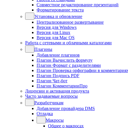
Совместное редактирование презентаций
Форматирование текста
Установка и обновление
Централизованное развертывание
Версия для Windows
Версия для Linux
Версия для Mac OS
Работа с сетевыми и облачными каталогами
Плагины
Добавление плагинов
Плагин Вычислить формулу
Плагин Формат с разделителями
Плагин Проверка орфографии в комментария
Плагин Подпись PDF
Плагин Чат-бот
Плагин КомментарииПро
Лицензии и активация продукта
Часто задаваемые вопросы
Разработчикам
Добавление провайдера DMS
Отладка
Макросы
Общее о макросах