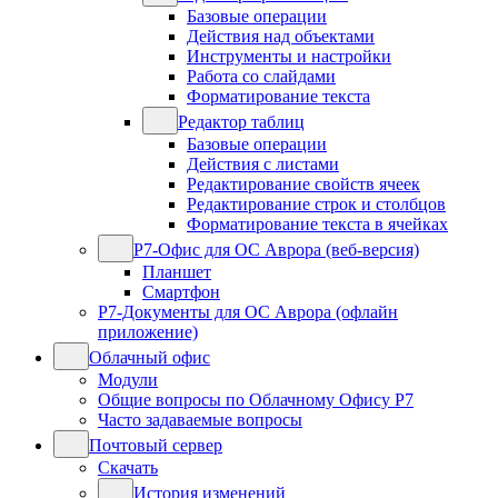
Базовые операции
Действия над объектами
Инструменты и настройки
Работа со слайдами
Форматирование текста
Редактор таблиц
Базовые операции
Действия с листами
Редактирование свойств ячеек
Редактирование строк и столбцов
Форматирование текста в ячейках
Р7-Офис для ОС Аврора (веб-версия)
Планшет
Смартфон
Р7-Документы для ОС Аврора (офлайн
приложение)
Облачный офис
Модули
Общие вопросы по Облачному Офису Р7
Часто задаваемые вопросы
Почтовый сервер
Скачать
История изменений