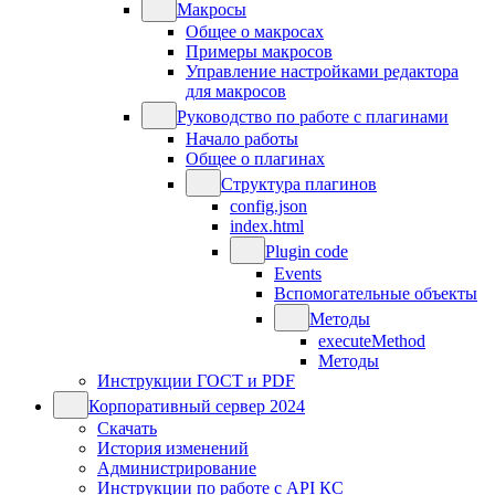
Макросы
Общее о макросах
Примеры макросов
Управление настройками редактора
для макросов
Руководство по работе с плагинами
Начало работы
Общее о плагинах
Структура плагинов
config.json
index.html
Plugin code
Events
Вспомогательные объекты
Методы
executeMethod
Методы
Инструкции ГОСТ и PDF
Корпоративный сервер 2024
Скачать
История изменений
Администрирование
Инструкции по работе с API КС