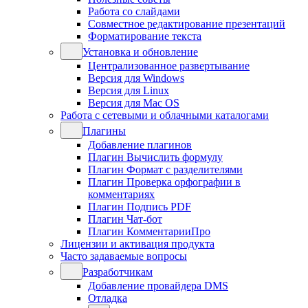
Работа со слайдами
Совместное редактирование презентаций
Форматирование текста
Установка и обновление
Централизованное развертывание
Версия для Windows
Версия для Linux
Версия для Mac OS
Работа с сетевыми и облачными каталогами
Плагины
Добавление плагинов
Плагин Вычислить формулу
Плагин Формат с разделителями
Плагин Проверка орфографии в
комментариях
Плагин Подпись PDF
Плагин Чат-бот
Плагин КомментарииПро
Лицензии и активация продукта
Часто задаваемые вопросы
Разработчикам
Добавление провайдера DMS
Отладка