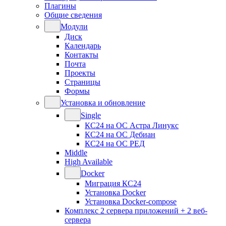
Плагины
Общие сведения
Модули
Диск
Календарь
Контакты
Почта
Проекты
Страницы
Формы
Установка и обновление
Single
КС24 на ОС Астра Линукс
КС24 на ОС Дебиан
КС24 на ОС РЕД
Middle
High Available
Docker
Миграция КС24
Установка Docker
Установка Docker-compose
Комплекс 2 сервера приложений + 2 веб-
сервера