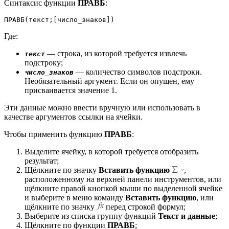
Синтаксис функции
ПРАВБ
:
ПРАВБ(текст;[число_знаков])
Где:
— строка, из которой требуется извлечь
текст
подстроку;
— количество символов подстроки.
число_знаков
Необязательный аргумент. Если он опущен, ему
присваивается значение 1.
Эти данные можно ввести вручную или использовать в
качестве аргументов ссылки на ячейки.
Чтобы применить функцию
ПРАВБ
:
Выделите ячейку, в которой требуется отобразить
результат;
Щёлкните по значку
Вставить функцию
,
расположенному на верхней панели инструментов, или
щёлкните правой кнопкой мыши по выделенной ячейке
и выберите в меню команду
Вставить функцию
, или
щёлкните по значку
перед строкой формул;
Выберите из списка группу функций
Текст и данные
;
Щёлкните по функции
ПРАВБ
;