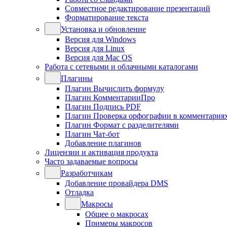
Совместное редактирование презентаций
Форматирование текста
Установка и обновление
Версия для Windows
Версия для Linux
Версия для Mac OS
Работа с сетевыми и облачными каталогами
Плагины
Плагин Вычислить формулу
Плагин КомментарииПро
Плагин Подпись PDF
Плагин Проверка орфографии в комментария
Плагин Формат с разделителями
Плагин Чат-бот
Добавление плагинов
Лицензии и активация продукта
Часто задаваемые вопросы
Разработчикам
Добавление провайдера DMS
Отладка
Макросы
Общее о макросах
Примеры макросов