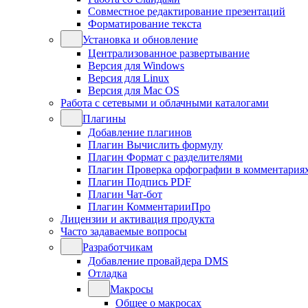
Совместное редактирование презентаций
Форматирование текста
Установка и обновление
Централизованное развертывание
Версия для Windows
Версия для Linux
Версия для Mac OS
Работа с сетевыми и облачными каталогами
Плагины
Добавление плагинов
Плагин Вычислить формулу
Плагин Формат с разделителями
Плагин Проверка орфографии в комментария
Плагин Подпись PDF
Плагин Чат-бот
Плагин КомментарииПро
Лицензии и активация продукта
Часто задаваемые вопросы
Разработчикам
Добавление провайдера DMS
Отладка
Макросы
Общее о макросах