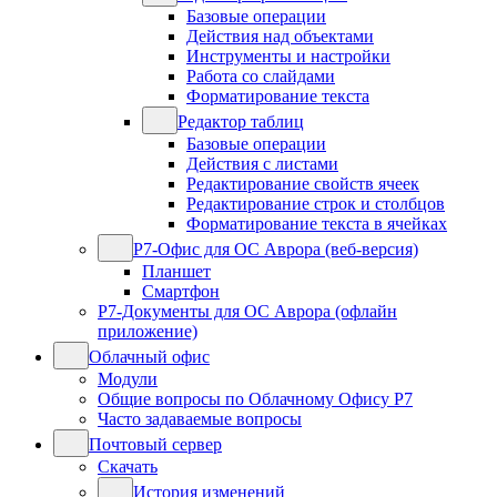
Базовые операции
Действия над объектами
Инструменты и настройки
Работа со слайдами
Форматирование текста
Редактор таблиц
Базовые операции
Действия с листами
Редактирование свойств ячеек
Редактирование строк и столбцов
Форматирование текста в ячейках
Р7-Офис для ОС Аврора (веб-версия)
Планшет
Смартфон
Р7-Документы для ОС Аврора (офлайн
приложение)
Облачный офис
Модули
Общие вопросы по Облачному Офису Р7
Часто задаваемые вопросы
Почтовый сервер
Скачать
История изменений