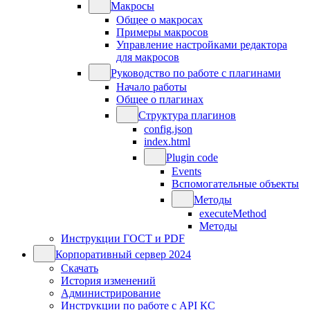
Макросы
Общее о макросах
Примеры макросов
Управление настройками редактора
для макросов
Руководство по работе с плагинами
Начало работы
Общее о плагинах
Структура плагинов
config.json
index.html
Plugin code
Events
Вспомогательные объекты
Методы
executeMethod
Методы
Инструкции ГОСТ и PDF
Корпоративный сервер 2024
Скачать
История изменений
Администрирование
Инструкции по работе с API КС