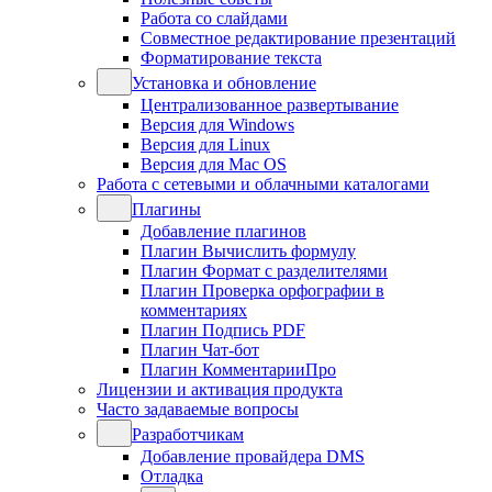
Работа со слайдами
Совместное редактирование презентаций
Форматирование текста
Установка и обновление
Централизованное развертывание
Версия для Windows
Версия для Linux
Версия для Mac OS
Работа с сетевыми и облачными каталогами
Плагины
Добавление плагинов
Плагин Вычислить формулу
Плагин Формат с разделителями
Плагин Проверка орфографии в
комментариях
Плагин Подпись PDF
Плагин Чат-бот
Плагин КомментарииПро
Лицензии и активация продукта
Часто задаваемые вопросы
Разработчикам
Добавление провайдера DMS
Отладка