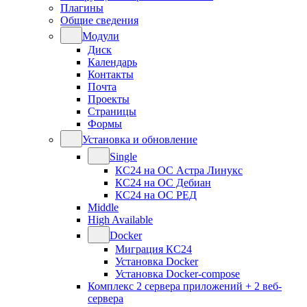
Плагины
Общие сведения
Модули
Диск
Календарь
Контакты
Почта
Проекты
Страницы
Формы
Установка и обновление
Single
КС24 на ОС Астра Линукс
КС24 на ОС Дебиан
КС24 на ОС РЕД
Middle
High Available
Docker
Миграция КС24
Установка Docker
Установка Docker-compose
Комплекс 2 сервера приложений + 2 веб-
сервера