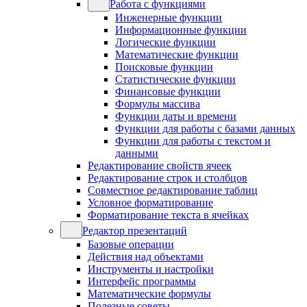
Работа с функциями
Инженерные функции
Информационные функции
Логические функции
Математические функции
Поисковые функции
Статистические функции
Финансовые функции
Формулы массива
Функции даты и времени
Функции для работы с базами данных
Функции для работы с текстом и
данными
Редактирование свойств ячеек
Редактирование строк и столбцов
Совместное редактирование таблиц
Условное форматирование
Форматирование текста в ячейках
Редактор презентаций
Базовые операции
Действия над объектами
Инструменты и настройки
Интерфейс программы
Математические формулы
Полезные советы