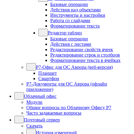
Базовые операции
Действия над объектами
Инструменты и настройки
Работа со слайдами
Форматирование текста
Редактор таблиц
Базовые операции
Действия с листами
Редактирование свойств ячеек
Редактирование строк и столбцов
Форматирование текста в ячейках
Р7-Офис для ОС Аврора (веб-версия)
Планшет
Смартфон
Р7-Документы для ОС Аврора (офлайн
приложение)
Облачный офис
Модули
Общие вопросы по Облачному Офису Р7
Часто задаваемые вопросы
Почтовый сервер
Скачать
История изменений