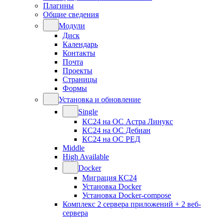
Плагины
Общие сведения
Модули
Диск
Календарь
Контакты
Почта
Проекты
Страницы
Формы
Установка и обновление
Single
КС24 на ОС Астра Линукс
КС24 на ОС Дебиан
КС24 на ОС РЕД
Middle
High Available
Docker
Миграция КС24
Установка Docker
Установка Docker-compose
Комплекс 2 сервера приложений + 2 веб-
сервера