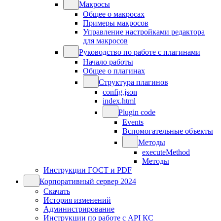
Макросы
Общее о макросах
Примеры макросов
Управление настройками редактора
для макросов
Руководство по работе с плагинами
Начало работы
Общее о плагинах
Структура плагинов
config.json
index.html
Plugin code
Events
Вспомогательные объекты
Методы
executeMethod
Методы
Инструкции ГОСТ и PDF
Корпоративный сервер 2024
Скачать
История изменений
Администрирование
Инструкции по работе с API КС