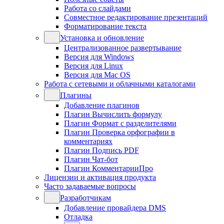
Работа со слайдами
Совместное редактирование презентаций
Форматирование текста
Установка и обновление
Централизованное развертывание
Версия для Windows
Версия для Linux
Версия для Mac OS
Работа с сетевыми и облачными каталогами
Плагины
Добавление плагинов
Плагин Вычислить формулу
Плагин Формат с разделителями
Плагин Проверка орфографии в
комментариях
Плагин Подпись PDF
Плагин Чат-бот
Плагин КомментарииПро
Лицензии и активация продукта
Часто задаваемые вопросы
Разработчикам
Добавление провайдера DMS
Отладка