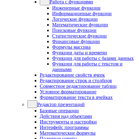
Работа с функциями
Инженерные функции
Информационные функции
Логические функции
Математические функции
Поисковые функции
Статистические функции
Финансовые функции
Формулы массива
Функции даты и времени
Функции для работы с базами данных
Функции для работы с текстом и
данными
Редактирование свойств ячеек
Редактирование строк и столбцов
Совместное редактирование таблиц
Условное форматирование
Форматирование текста в ячейках
Редактор презентаций
Базовые операции
Действия над объектами
Инструменты и настройки
Интерфейс программы
Математические формулы
Полезные советы