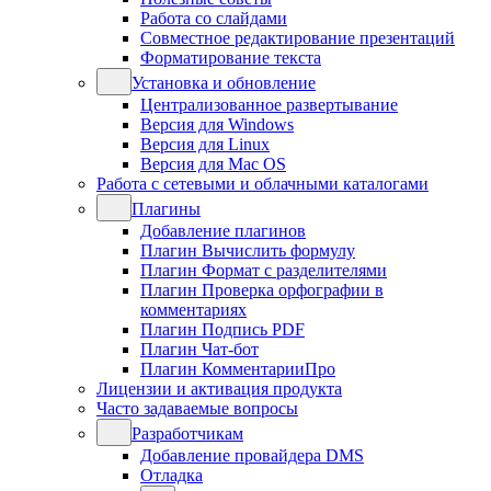
Работа со слайдами
Совместное редактирование презентаций
Форматирование текста
Установка и обновление
Централизованное развертывание
Версия для Windows
Версия для Linux
Версия для Mac OS
Работа с сетевыми и облачными каталогами
Плагины
Добавление плагинов
Плагин Вычислить формулу
Плагин Формат с разделителями
Плагин Проверка орфографии в
комментариях
Плагин Подпись PDF
Плагин Чат-бот
Плагин КомментарииПро
Лицензии и активация продукта
Часто задаваемые вопросы
Разработчикам
Добавление провайдера DMS
Отладка