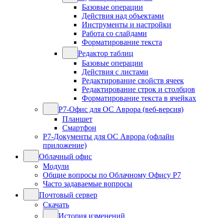
Базовые операции
Действия над объектами
Инструменты и настройки
Работа со слайдами
Форматирование текста
Редактор таблиц
Базовые операции
Действия с листами
Редактирование свойств ячеек
Редактирование строк и столбцов
Форматирование текста в ячейках
Р7-Офис для ОС Аврора (веб-версия)
Планшет
Смартфон
Р7-Документы для ОС Аврора (офлайн
приложение)
Облачный офис
Модули
Общие вопросы по Облачному Офису Р7
Часто задаваемые вопросы
Почтовый сервер
Скачать
История изменений