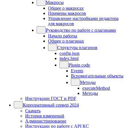
Макросы
Общее о макросах
Примеры макросов
Управление настройками редактора
для макросов
Руководство по работе с плагинами
Начало работы
Общее о плагинах
Структура плагинов
config.json
index.html
Plugin code
Events
Вспомогательные объекты
Методы
executeMethod
Методы
Инструкции ГОСТ и PDF
Корпоративный сервер 2024
Скачать
История изменений
Администрирование
Инструкции по работе с API КС