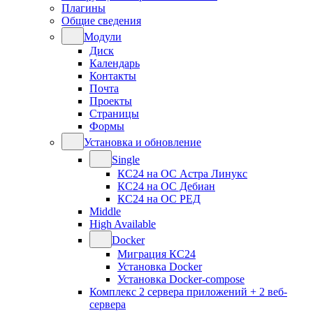
Плагины
Общие сведения
Модули
Диск
Календарь
Контакты
Почта
Проекты
Страницы
Формы
Установка и обновление
Single
КС24 на ОС Астра Линукс
КС24 на ОС Дебиан
КС24 на ОС РЕД
Middle
High Available
Docker
Миграция КС24
Установка Docker
Установка Docker-compose
Комплекс 2 сервера приложений + 2 веб-
сервера