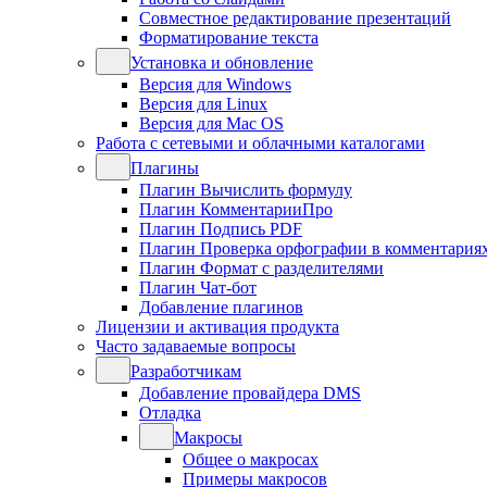
Совместное редактирование презентаций
Форматирование текста
Установка и обновление
Версия для Windows
Версия для Linux
Версия для Mac OS
Работа с сетевыми и облачными каталогами
Плагины
Плагин Вычислить формулу
Плагин КомментарииПро
Плагин Подпись PDF
Плагин Проверка орфографии в комментария
Плагин Формат с разделителями
Плагин Чат-бот
Добавление плагинов
Лицензии и активация продукта
Часто задаваемые вопросы
Разработчикам
Добавление провайдера DMS
Отладка
Макросы
Общее о макросах
Примеры макросов