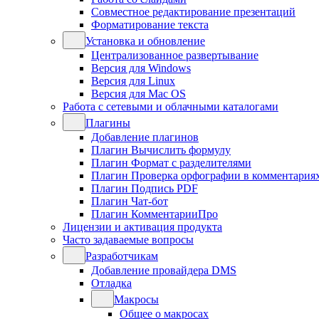
Совместное редактирование презентаций
Форматирование текста
Установка и обновление
Централизованное развертывание
Версия для Windows
Версия для Linux
Версия для Mac OS
Работа с сетевыми и облачными каталогами
Плагины
Добавление плагинов
Плагин Вычислить формулу
Плагин Формат с разделителями
Плагин Проверка орфографии в комментария
Плагин Подпись PDF
Плагин Чат-бот
Плагин КомментарииПро
Лицензии и активация продукта
Часто задаваемые вопросы
Разработчикам
Добавление провайдера DMS
Отладка
Макросы
Общее о макросах