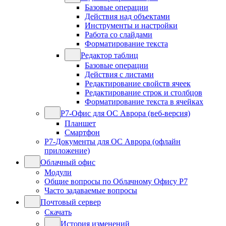
Базовые операции
Действия над объектами
Инструменты и настройки
Работа со слайдами
Форматирование текста
Редактор таблиц
Базовые операции
Действия с листами
Редактирование свойств ячеек
Редактирование строк и столбцов
Форматирование текста в ячейках
Р7-Офис для ОС Аврора (веб-версия)
Планшет
Смартфон
Р7-Документы для ОС Аврора (офлайн
приложение)
Облачный офис
Модули
Общие вопросы по Облачному Офису Р7
Часто задаваемые вопросы
Почтовый сервер
Скачать
История изменений