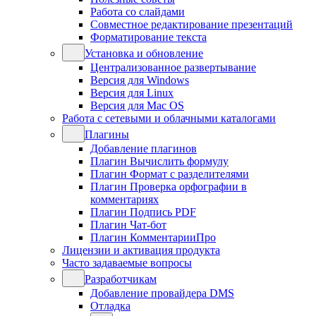
Работа со слайдами
Совместное редактирование презентаций
Форматирование текста
Установка и обновление
Централизованное развертывание
Версия для Windows
Версия для Linux
Версия для Mac OS
Работа с сетевыми и облачными каталогами
Плагины
Добавление плагинов
Плагин Вычислить формулу
Плагин Формат с разделителями
Плагин Проверка орфографии в
комментариях
Плагин Подпись PDF
Плагин Чат-бот
Плагин КомментарииПро
Лицензии и активация продукта
Часто задаваемые вопросы
Разработчикам
Добавление провайдера DMS
Отладка