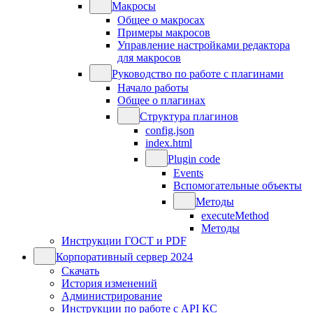
Макросы
Общее о макросах
Примеры макросов
Управление настройками редактора
для макросов
Руководство по работе с плагинами
Начало работы
Общее о плагинах
Структура плагинов
config.json
index.html
Plugin code
Events
Вспомогательные объекты
Методы
executeMethod
Методы
Инструкции ГОСТ и PDF
Корпоративный сервер 2024
Скачать
История изменений
Администрирование
Инструкции по работе с API КС