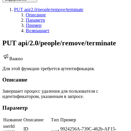
PUT api/2.0/people/remove/terminate
Описание
Параметр
Пример
Возвращает
PUT api/2.0/people/remove/terminate
Важно
Для этой функции требуется аутентификация.
Описание
Завершает процесс удаления для пользователя с
идентификатором, указанным в запросе.
Параметр
Название
Описание
Тип
Пример
userId
ID
9924256A-739C-462b-AF15-