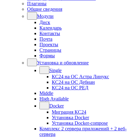
Плагины
Общие сведения
Модули
Диск
Календарь
Контакты
Почта
Проекты
Страницы
Формы
Установка и обновление
Single
КС24 на ОС Астра Линукс
КС24 на ОС Дебиан
КС24 на ОС РЕД
Middle
High Available
Docker
Миграция КС24
Установка Docker
Установка Docker-compose
Комплекс 2 сервера приложений + 2 веб-
сервера