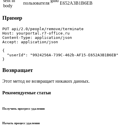
sent in
guid
пользователя
E652A3B1B6EB
body
Пример
PUT api/2.0/people/remove/terminate

Host: yourportal.r7-office.ru

Content-Type: application/json

Accept: application/json

{

  "userId": "9924256A-739C-462b-AF15-E652A3B1B6EB"

}
Возвращает
Этот метод не возвращает никаких данных.
Рекомендуемые статьи
Получить прогресс удаления
Начать процесс удаления