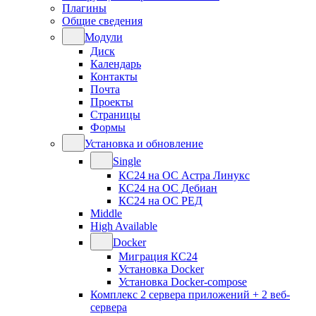
Плагины
Общие сведения
Модули
Диск
Календарь
Контакты
Почта
Проекты
Страницы
Формы
Установка и обновление
Single
КС24 на ОС Астра Линукс
КС24 на ОС Дебиан
КС24 на ОС РЕД
Middle
High Available
Docker
Миграция КС24
Установка Docker
Установка Docker-compose
Комплекс 2 сервера приложений + 2 веб-
сервера