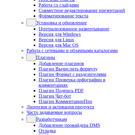
Работа со слайдами
Совместное редактирование презентаций
Форматирование текста
Установка и обновление
Централизованное развертывание
Версия для Windows
Версия для Linux
Версия для Mac OS
Работа с сетевыми и облачными каталогами
Плагины
Добавление плагинов
Плагин Вычислить формулу
Плагин Формат с разделителями
Плагин Проверка орфографии в
комментариях
Плагин Подпись PDF
Плагин Чат-бот
Плагин КомментарииПро
Лицензии и активация продукта
Часто задаваемые вопросы
Разработчикам
Добавление провайдера DMS
Отладка