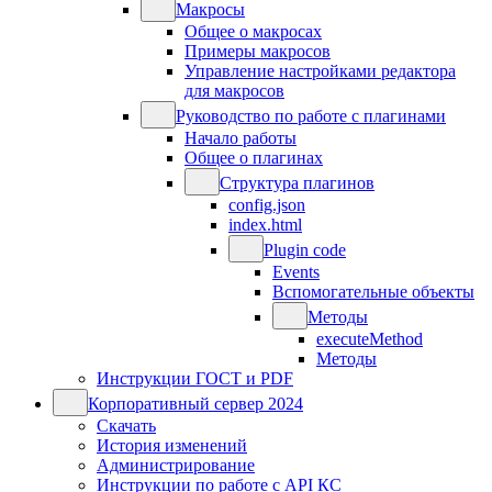
Макросы
Общее о макросах
Примеры макросов
Управление настройками редактора
для макросов
Руководство по работе с плагинами
Начало работы
Общее о плагинах
Структура плагинов
config.json
index.html
Plugin code
Events
Вспомогательные объекты
Методы
executeMethod
Методы
Инструкции ГОСТ и PDF
Корпоративный сервер 2024
Скачать
История изменений
Администрирование
Инструкции по работе с API КС