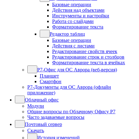
Базовые операции
Действия над объектами
Инструменты и настройки
Работа со слайдами
Форматирование текста
Редактор таблиц
Базовые операции
Действия с листами
Редактирование свойств ячеек
Редактирование строк и столбцов
Форматирование текста в ячейках
Р7-Офис для ОС Аврора (веб-версия)
Планшет
Смартфон
Р7-Документы для ОС Аврора (офлайн
приложение)
Облачный офис
Модули
Общие вопросы по Облачному Офису Р7
Часто задаваемые вопросы
Почтовый сервер
Скачать
История изменений