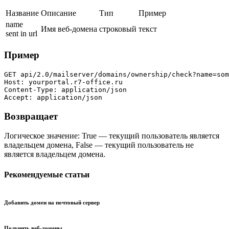
Название
Описание
Тип
Пример
name
Имя веб-домена
строковый
текст
sent in url
Пример
GET api/2.0/mailserver/domains/ownership/check?name=som
Host: yourportal.r7-office.ru

Content-Type: application/json

Accept: application/json
Возвращает
Логическое значение: True — текущий пользователь является
владельцем домена, False — текущий пользователь не
является владельцем домена.
Рекомендуемые статьи
Добавить домен на почтовый сервер
Получить веб-домены