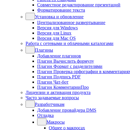
Совместное редактирование презентаций
Форматирование текста
Установка и обновление
Централизованное развертывание
Версия для Windows
Версия для Linux
Версия для Mac OS
Работа с сетевыми и облачными каталогами
Плагины
Добавление плагинов
Плагин Вычислить формулу
Плагин Формат с разделителями
Плагин Проверка орфографии в комментария
Плагин Подпись PDF
Плагин Чат-бот
Плагин КомментарииПро
Лицензии и активация продукта
Часто задаваемые вопросы
Разработчикам
Добавление провайдера DMS
Отладка
Макросы
Общее о макросах