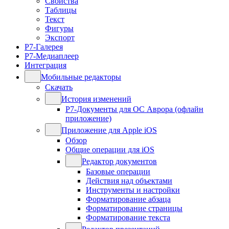
Свойства
Таблицы
Текст
Фигуры
Экспорт
Р7-Галерея
Р7-Медиаплеер
Интеграция
Мобильные редакторы
Скачать
История изменений
Р7-Документы для ОС Аврора (офлайн
приложение)
Приложение для Apple iOS
Обзор
Общие операции для iOS
Редактор документов
Базовые операции
Действия над объектами
Инструменты и настройки
Форматирование абзаца
Форматирование страницы
Форматирование текста