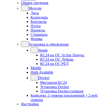
Общие сведения
Модули
Диск
Календарь
Контакты
Почта
Проекты
Страницы
Формы
Установка и обновление
Single
КС24 на ОС Астра Линукс
КС24 на ОС Дебиан
КС24 на ОС РЕД
Middle
High Available
Docker
Миграция КС24
Установка Docker
Установка Docker-compose
Комплекс 2 сервера приложений + 2 веб-
сервера
Настройки