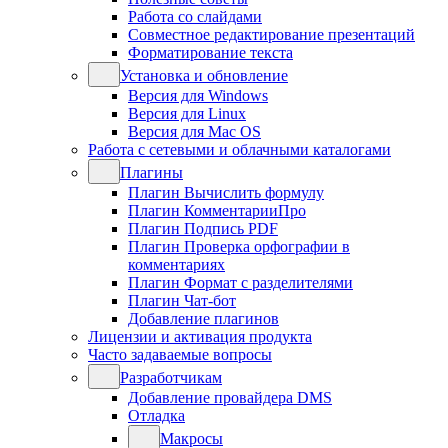
Работа со слайдами
Совместное редактирование презентаций
Форматирование текста
Установка и обновление
Версия для Windows
Версия для Linux
Версия для Mac OS
Работа с сетевыми и облачными каталогами
Плагины
Плагин Вычислить формулу
Плагин КомментарииПро
Плагин Подпись PDF
Плагин Проверка орфографии в
комментариях
Плагин Формат с разделителями
Плагин Чат-бот
Добавление плагинов
Лицензии и активация продукта
Часто задаваемые вопросы
Разработчикам
Добавление провайдера DMS
Отладка
Макросы