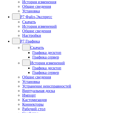
История изменения
Общие сведения
Установка
Р7 Файл-Экспресс
Скачать
История изменений
Общие сведения
Настройки
Р7 Графика
Скачать
Графика десктоп
Графика сервер
История изменений
Графика десктоп
Графика сервер
Общие сведения
Установка
Устранение неисправностей
Виртуальная доска
Импорт
Кастомизация
Коннекторы
Рабочий стол