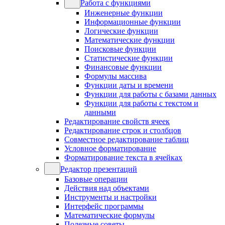
Работа с функциями
Инженерные функции
Информационные функции
Логические функции
Математические функции
Поисковые функции
Статистические функции
Финансовые функции
Формулы массива
Функции даты и времени
Функции для работы с базами данных
Функции для работы с текстом и
данными
Редактирование свойств ячеек
Редактирование строк и столбцов
Совместное редактирование таблиц
Условное форматирование
Форматирование текста в ячейках
Редактор презентаций
Базовые операции
Действия над объектами
Инструменты и настройки
Интерфейс программы
Математические формулы
Полезные советы