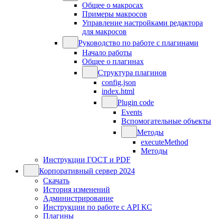
Общее о макросах
Примеры макросов
Управление настройками редактора
для макросов
Руководство по работе с плагинами
Начало работы
Общее о плагинах
Структура плагинов
config.json
index.html
Plugin code
Events
Вспомогательные объекты
Методы
executeMethod
Методы
Инструкции ГОСТ и PDF
Корпоративный сервер 2024
Скачать
История изменений
Администрирование
Инструкции по работе с API КС
Плагины