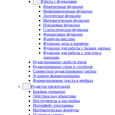
Работа с функциями
Инженерные функции
Информационные функции
Логические функции
Математические функции
Поисковые функции
Статистические функции
Финансовые функции
Формулы массива
Функции даты и времени
Функции для работы с базами данных
Функции для работы с текстом и
данными
Редактирование свойств ячеек
Редактирование строк и столбцов
Совместное редактирование таблиц
Условное форматирование
Форматирование текста в ячейках
Редактор презентаций
Базовые операции
Действия над объектами
Инструменты и настройки
Интерфейс программы
Математические формулы
Полезные советы