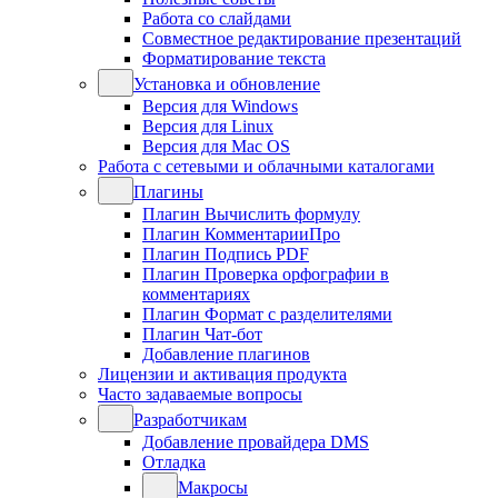
Работа со слайдами
Совместное редактирование презентаций
Форматирование текста
Установка и обновление
Версия для Windows
Версия для Linux
Версия для Mac OS
Работа с сетевыми и облачными каталогами
Плагины
Плагин Вычислить формулу
Плагин КомментарииПро
Плагин Подпись PDF
Плагин Проверка орфографии в
комментариях
Плагин Формат с разделителями
Плагин Чат-бот
Добавление плагинов
Лицензии и активация продукта
Часто задаваемые вопросы
Разработчикам
Добавление провайдера DMS
Отладка
Макросы