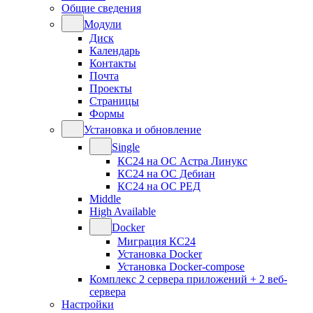
Общие сведения
Модули
Диск
Календарь
Контакты
Почта
Проекты
Страницы
Формы
Установка и обновление
Single
КС24 на ОС Астра Линукс
КС24 на ОС Дебиан
КС24 на ОС РЕД
Middle
High Available
Docker
Миграция КС24
Установка Docker
Установка Docker-compose
Комплекс 2 сервера приложений + 2 веб-
сервера
Настройки