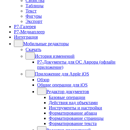
Свойства
Таблицы
Текст
Фигуры
Экспорт
Р7-Галерея
Р7-Медиаплеер
Интеграция
Мобильные редакторы
Скачать
История изменений
Р7-Документы для ОС Аврора (офлайн
приложение)
Приложение для Apple iOS
Обзор
Общие операции для iOS
Редактор документов
Базовые операции
Действия над объектами
Инструменты и настройки
Форматирование абзаца
Форматирование страницы
Форматирование текста