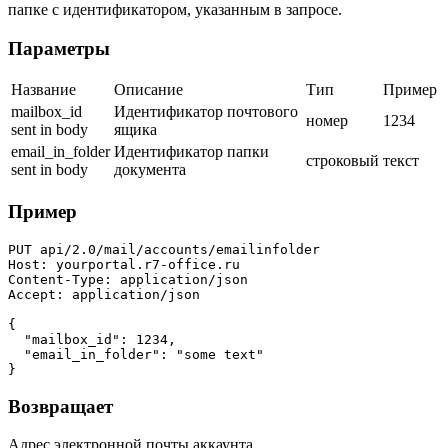
папке с идентификатором, указанным в запросе.
Параметры
Название
Описание
Тип
Пример
mailbox_id
Идентификатор почтового
номер
1234
sent in body
ящика
email_in_folder
Идентификатор папки
строковый
текст
sent in body
документа
Пример
PUT api/2.0/mail/accounts/emailinfolder

Host: yourportal.r7-office.ru

Content-Type: application/json

Accept: application/json

{

  "mailbox_id": 1234,

  "email_in_folder": "some text"

}
Возвращает
Адрес электронной почты аккаунта.