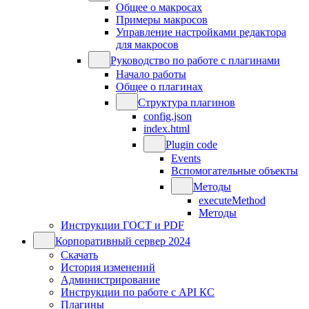
Общее о макросах
Примеры макросов
Управление настройками редактора
для макросов
Руководство по работе с плагинами
Начало работы
Общее о плагинах
Структура плагинов
config.json
index.html
Plugin code
Events
Вспомогательные объекты
Методы
executeMethod
Методы
Инструкции ГОСТ и PDF
Корпоративный сервер 2024
Скачать
История изменений
Администрирование
Инструкции по работе с API КС
Плагины