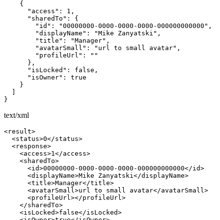
    {

      "access": 1,

      "sharedTo": {

        "id": "00000000-0000-0000-0000-000000000000",

        "displayName": "Mike Zanyatski",

        "title": "Manager",

        "avatarSmall": "url to small avatar",

        "profileUrl": ""

      },

      "isLocked": false,

      "isOwner": true

    }

  ]

}
text/xml
<result>

  <status>0</status>

  <response>

    <access>1</access>

    <sharedTo>

      <id>00000000-0000-0000-0000-000000000000</id>

      <displayName>Mike Zanyatski</displayName>

      <title>Manager</title>

      <avatarSmall>url to small avatar</avatarSmall>

      <profileUrl></profileUrl>

    </sharedTo>

    <isLocked>false</isLocked>

    <isOwner>true</isOwner>
