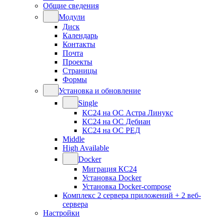
Общие сведения
Модули
Диск
Календарь
Контакты
Почта
Проекты
Страницы
Формы
Установка и обновление
Single
КС24 на ОС Астра Линукс
КС24 на ОС Дебиан
КС24 на ОС РЕД
Middle
High Available
Docker
Миграция КС24
Установка Docker
Установка Docker-compose
Комплекс 2 сервера приложений + 2 веб-
сервера
Настройки