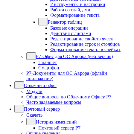
Инструменты и настройки
Работа со слайдами
Форматирование текста
Редактор таблиц
Базовые операции
Действия с листами
Редактирование свойств ячеек
Редактирование строк и столбцов
Форматирование текста в ячейках
Р7-Офис для ОС Аврора (веб-версия)
Планшет
Смартфон
Р7-Документы для ОС Аврора (офлайн
приложение)
Облачный офис
Модули
Общие вопросы по Облачному Офису Р7
Часто задаваемые вопросы
Почтовый сервер
Скачать
История изменений
Почтовый сервер Р7
Общие сведения