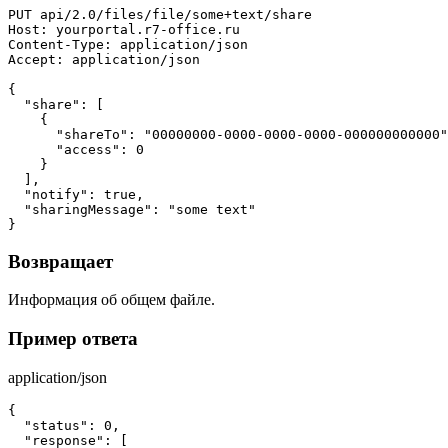
PUT api/2.0/files/file/some+text/share

Host: yourportal.r7-office.ru

Content-Type: application/json

Accept: application/json

{

  "share": [

    {

      "shareTo": "00000000-0000-0000-0000-000000000000"
      "access": 0

    }

  ],

  "notify": true,

  "sharingMessage": "some text"

}
Возвращает
Информация об общем файле.
Пример ответа
application/json
{

  "status": 0,

  "response": [
