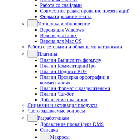
Работа со слайдами
Совместное редактирование презентаций
Форматирование текста
Установка и обновление
Версия для Windows
Версия для Linux
Версия для Mac OS
Работа с сетевыми и облачными каталогами
Плагины
Плагин Вычислить формулу
Плагин КомментарииПро
Плагин Подпись PDF
Плагин Проверка орфографии в
комментариях
Плагин Формат с разделителями
Плагин Чат-бот
Добавление плагинов
Лицензии и активация продукта
Часто задаваемые вопросы
Разработчикам
Добавление провайдера DMS
Отладка
Макросы