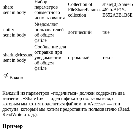
Набор
Collection of
share[0].Shar
share
параметров
FileShareParamss
462b-AF15-
sent in body
совместного
collection
E652A3B1B6EB
использования
Уведомляет
notify
пользователей
логический
true
sent in body
об общем
файле
Сообщение для
отправки при
sharingMessage
уведомлении
строковый
текст
sent in body
об общем
файле
Важно
Каждый из параметров «поделиться» должен содержать два
значения: «ShareTo» — идентификатор пользователя, с
которым мы хотим поделиться файлом, и «Access» — тип
доступа, который мы хотим предоставить пользователю (Read,
ReadWrite и т. д.).
Пример