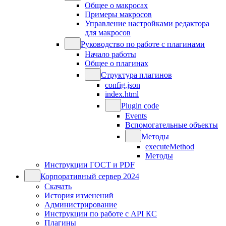
Общее о макросах
Примеры макросов
Управление настройками редактора
для макросов
Руководство по работе с плагинами
Начало работы
Общее о плагинах
Структура плагинов
config.json
index.html
Plugin code
Events
Вспомогательные объекты
Методы
executeMethod
Методы
Инструкции ГОСТ и PDF
Корпоративный сервер 2024
Скачать
История изменений
Администрирование
Инструкции по работе с API КС
Плагины