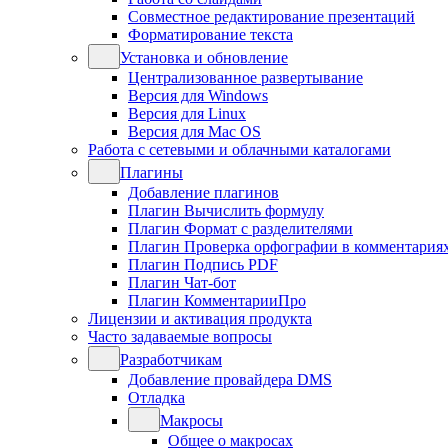
Совместное редактирование презентаций
Форматирование текста
Установка и обновление
Централизованное развертывание
Версия для Windows
Версия для Linux
Версия для Mac OS
Работа с сетевыми и облачными каталогами
Плагины
Добавление плагинов
Плагин Вычислить формулу
Плагин Формат с разделителями
Плагин Проверка орфографии в комментария
Плагин Подпись PDF
Плагин Чат-бот
Плагин КомментарииПро
Лицензии и активация продукта
Часто задаваемые вопросы
Разработчикам
Добавление провайдера DMS
Отладка
Макросы
Общее о макросах