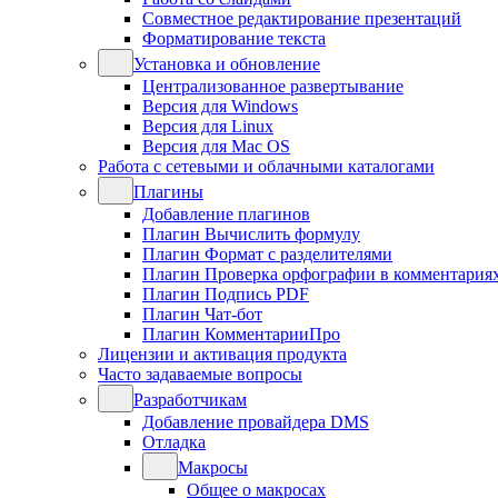
Совместное редактирование презентаций
Форматирование текста
Установка и обновление
Централизованное развертывание
Версия для Windows
Версия для Linux
Версия для Mac OS
Работа с сетевыми и облачными каталогами
Плагины
Добавление плагинов
Плагин Вычислить формулу
Плагин Формат с разделителями
Плагин Проверка орфографии в комментария
Плагин Подпись PDF
Плагин Чат-бот
Плагин КомментарииПро
Лицензии и активация продукта
Часто задаваемые вопросы
Разработчикам
Добавление провайдера DMS
Отладка
Макросы
Общее о макросах