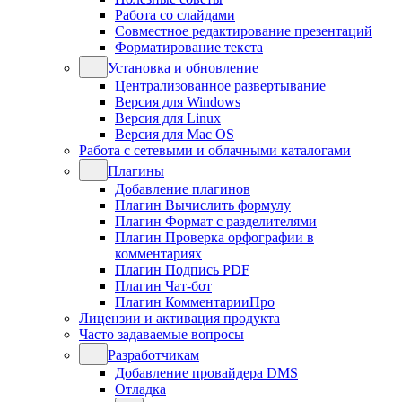
Работа со слайдами
Совместное редактирование презентаций
Форматирование текста
Установка и обновление
Централизованное развертывание
Версия для Windows
Версия для Linux
Версия для Mac OS
Работа с сетевыми и облачными каталогами
Плагины
Добавление плагинов
Плагин Вычислить формулу
Плагин Формат с разделителями
Плагин Проверка орфографии в
комментариях
Плагин Подпись PDF
Плагин Чат-бот
Плагин КомментарииПро
Лицензии и активация продукта
Часто задаваемые вопросы
Разработчикам
Добавление провайдера DMS
Отладка