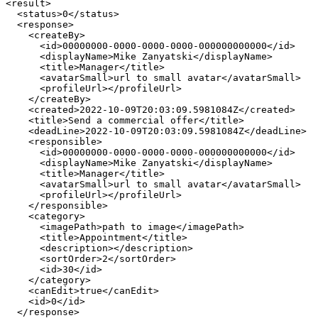
<result>

  <status>0</status>

  <response>

    <createBy>

      <id>00000000-0000-0000-0000-000000000000</id>

      <displayName>Mike Zanyatski</displayName>

      <title>Manager</title>

      <avatarSmall>url to small avatar</avatarSmall>

      <profileUrl></profileUrl>

    </createBy>

    <created>2022-10-09T20:03:09.5981084Z</created>

    <title>Send a commercial offer</title>

    <deadLine>2022-10-09T20:03:09.5981084Z</deadLine>

    <responsible>

      <id>00000000-0000-0000-0000-000000000000</id>

      <displayName>Mike Zanyatski</displayName>

      <title>Manager</title>

      <avatarSmall>url to small avatar</avatarSmall>

      <profileUrl></profileUrl>

    </responsible>

    <category>

      <imagePath>path to image</imagePath>

      <title>Appointment</title>

      <description></description>

      <sortOrder>2</sortOrder>

      <id>30</id>

    </category>

    <canEdit>true</canEdit>

    <id>0</id>

  </response>
