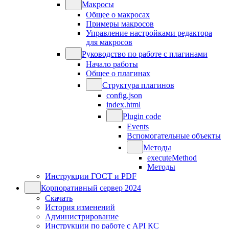
Макросы
Общее о макросах
Примеры макросов
Управление настройками редактора
для макросов
Руководство по работе с плагинами
Начало работы
Общее о плагинах
Структура плагинов
config.json
index.html
Plugin code
Events
Вспомогательные объекты
Методы
executeMethod
Методы
Инструкции ГОСТ и PDF
Корпоративный сервер 2024
Скачать
История изменений
Администрирование
Инструкции по работе с API КС