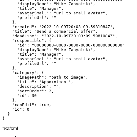
      "displayName": "Mike Zanyatski",

      "title": "Manager",

      "avatarSmall": "url to small avatar",

      "profileUrl": ""

    },

    "created": "2022-10-09T20:03:09.5981084Z",

    "title": "Send a commercial offer",

    "deadLine": "2022-10-09T20:03:09.5981084Z",

    "responsible": {

      "id": "00000000-0000-0000-0000-000000000000",

      "displayName": "Mike Zanyatski",

      "title": "Manager",

      "avatarSmall": "url to small avatar",

      "profileUrl": ""

    },

    "category": {

      "imagePath": "path to image",

      "title": "Appointment",

      "description": "",

      "sortOrder": 2,

      "id": 30

    },

    "canEdit": true,

    "id": 0

  }

}
text/xml