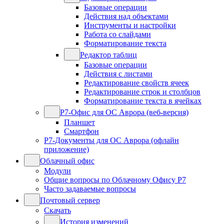
Базовые операции
Действия над объектами
Инструменты и настройки
Работа со слайдами
Форматирование текста
Редактор таблиц
Базовые операции
Действия с листами
Редактирование свойств ячеек
Редактирование строк и столбцов
Форматирование текста в ячейках
Р7-Офис для ОС Аврора (веб-версия)
Планшет
Смартфон
Р7-Документы для ОС Аврора (офлайн
приложение)
Облачный офис
Модули
Общие вопросы по Облачному Офису Р7
Часто задаваемые вопросы
Почтовый сервер
Скачать
История изменений