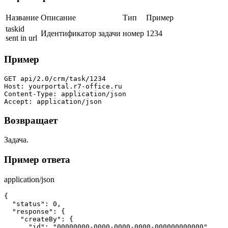
Название
Описание
Тип
Пример
taskid
Идентификатор задачи
номер
1234
sent in url
Пример
GET api/2.0/crm/task/1234

Host: yourportal.r7-office.ru

Content-Type: application/json

Accept: application/json
Возвращает
Задача.
Пример ответа
application/json
{

  "status": 0,

  "response": {

    "createBy": {

      "id": "00000000-0000-0000-0000-000000000000",
