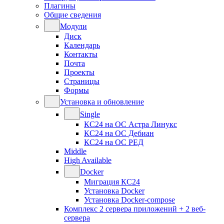
Плагины
Общие сведения
Модули
Диск
Календарь
Контакты
Почта
Проекты
Страницы
Формы
Установка и обновление
Single
КС24 на ОС Астра Линукс
КС24 на ОС Дебиан
КС24 на ОС РЕД
Middle
High Available
Docker
Миграция КС24
Установка Docker
Установка Docker-compose
Комплекс 2 сервера приложений + 2 веб-
сервера