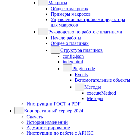
Макросы
Общее о макросах
Примеры макросов
Управление настройками редактора
для макросов
Руководство по работе с плагинами
Начало работы
Общее о плагинах
Структура плагинов
config.json
index.html
Plugin code
Events
Вспомогательные объекты
Методы
executeMethod
Методы
Инструкции ГОСТ и PDF
Корпоративный сервер 2024
Скачать
История изменений
Администрирование
Инструкции по работе с API КС