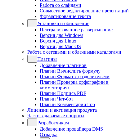
Работа со слайдами
Совместное редактирование презентаций
Форматирование текста
Установка и обновление
Централизованное развертывание
Версия для Windows
Версия для Linux
Версия для Mac OS
Работа с сетевыми и облачными каталогами
Плагины
Добавление плагинов
Плагин Вычислить формулу
Плагин Формат с разделителями
Плагин Проверка орфографии в
комментариях
Плагин Подпись PDF
Плагин Чат-бот
Плагин КомментарииПро
Лицензии и активация продукта
Часто задаваемые вопросы
Разработчикам
Добавление провайдера DMS
Отладка