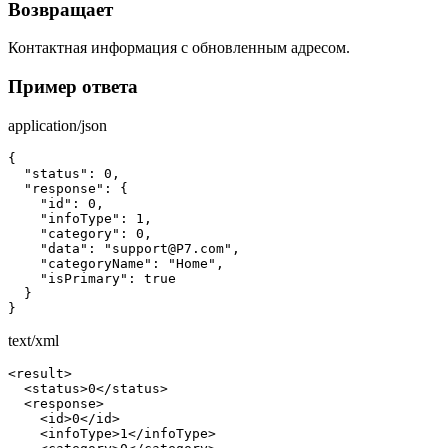
Возвращает
Контактная информация с обновленным адресом.
Пример ответа
application/json
{

  "status": 0,

  "response": {

    "id": 0,

    "infoType": 1,

    "category": 0,

    "data": "support@Р7.com",

    "categoryName": "Home",

    "isPrimary": true

  }

}
text/xml
<result>

  <status>0</status>

  <response>

    <id>0</id>

    <infoType>1</infoType>
