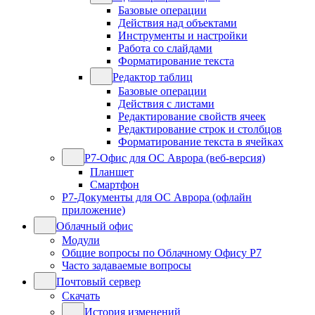
Базовые операции
Действия над объектами
Инструменты и настройки
Работа со слайдами
Форматирование текста
Редактор таблиц
Базовые операции
Действия с листами
Редактирование свойств ячеек
Редактирование строк и столбцов
Форматирование текста в ячейках
Р7-Офис для ОС Аврора (веб-версия)
Планшет
Смартфон
Р7-Документы для ОС Аврора (офлайн
приложение)
Облачный офис
Модули
Общие вопросы по Облачному Офису Р7
Часто задаваемые вопросы
Почтовый сервер
Скачать
История изменений