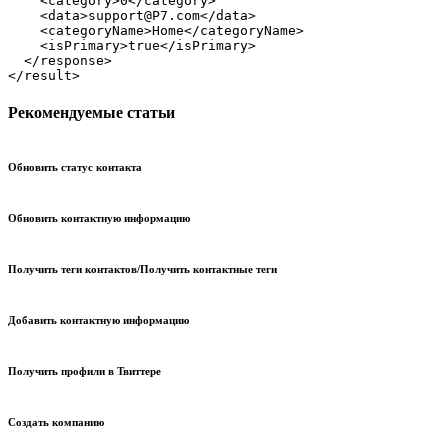
    <category>0</category>

    <data>support@Р7.com</data>

    <categoryName>Home</categoryName>

    <isPrimary>true</isPrimary>

  </response>

</result>
Рекомендуемые статьи
Обновить статус контакта
Обновить контактную информацию
Получить теги контактов/Получить контактные теги
Добавить контактную информацию
Получить профили в Твиттере
Создать компанию