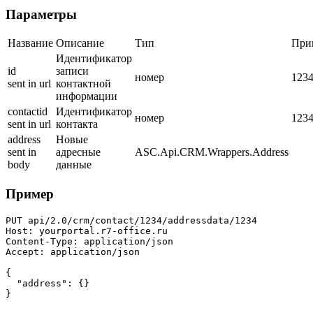
Параметры
Название
Описание
Тип
При
Идентификатор
id
записи
номер
123
sent in url
контактной
информации
contactid
Идентификатор
номер
123
sent in url
контакта
address
Новые
sent in
адресные
ASC.Api.CRM.Wrappers.Address
body
данные
Пример
PUT api/2.0/crm/contact/1234/addressdata/1234

Host: yourportal.r7-office.ru

Content-Type: application/json

Accept: application/json

{

  "address": {}

}