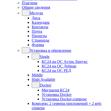
Плагины
Общие сведения
Модули
Диск
Календарь
Контакты
Почта
Проекты
Страницы
Формы
Установка и обновление
Single
КС24 на ОС Астра Линукс
КС24 на ОС Дебиан
КС24 на ОС РЕД
Middle
High Available
Docker
Миграция КС24
Установка Docker
Установка Docker-compose
Комплекс 2 сервера приложений + 2 веб-
сервера