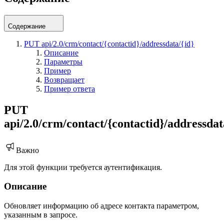
Содержание
PUT api/2.0/crm/contact/{contactid}/addressdata/{id}
Описание
Параметры
Пример
Возвращает
Пример ответа
PUT
api/2.0/crm/contact/{contactid}/addressdat
Важно
Для этой функции требуется аутентификация.
Описание
Обновляет информацию об адресе контакта параметром,
указанным в запросе.