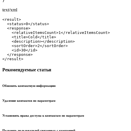
}
text/xml
<result>

  <status>0</status>

  <response>

    <relativeItemsCount>1</relativeItemsCount>

    <title>Cold</title>

    <description></description>

    <sortOrder>2</sortOrder>

    <id>30</id>

  </response>

</result>
Рекомендуемые статьи
Обновить контактную информацию
Удаление контактов по параметрам
Установить права доступа к контактам по параметрам
Получить пользователей связанных с компанией