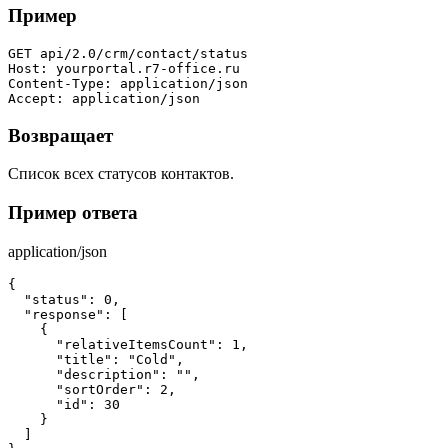
Пример
GET api/2.0/crm/contact/status

Host: yourportal.r7-office.ru

Content-Type: application/json

Accept: application/json
Возвращает
Список всех статусов контактов.
Пример ответа
application/json
{

  "status": 0,

  "response": [

    {

      "relativeItemsCount": 1,

      "title": "Cold",

      "description": "",

      "sortOrder": 2,

      "id": 30

    }

  ]
