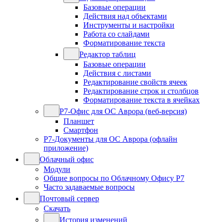
Базовые операции
Действия над объектами
Инструменты и настройки
Работа со слайдами
Форматирование текста
Редактор таблиц
Базовые операции
Действия с листами
Редактирование свойств ячеек
Редактирование строк и столбцов
Форматирование текста в ячейках
Р7-Офис для ОС Аврора (веб-версия)
Планшет
Смартфон
Р7-Документы для ОС Аврора (офлайн
приложение)
Облачный офис
Модули
Общие вопросы по Облачному Офису Р7
Часто задаваемые вопросы
Почтовый сервер
Скачать
История изменений