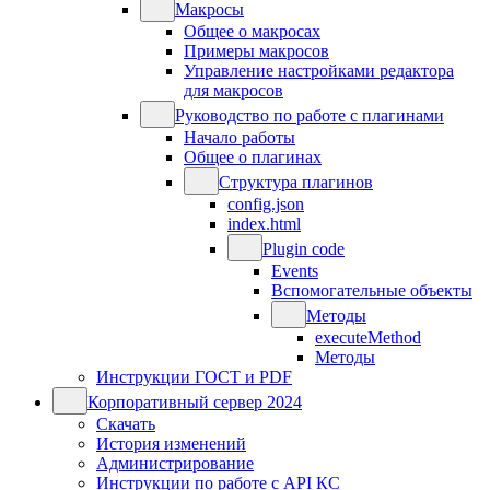
Макросы
Общее о макросах
Примеры макросов
Управление настройками редактора
для макросов
Руководство по работе с плагинами
Начало работы
Общее о плагинах
Структура плагинов
config.json
index.html
Plugin code
Events
Вспомогательные объекты
Методы
executeMethod
Методы
Инструкции ГОСТ и PDF
Корпоративный сервер 2024
Скачать
История изменений
Администрирование
Инструкции по работе с API КС