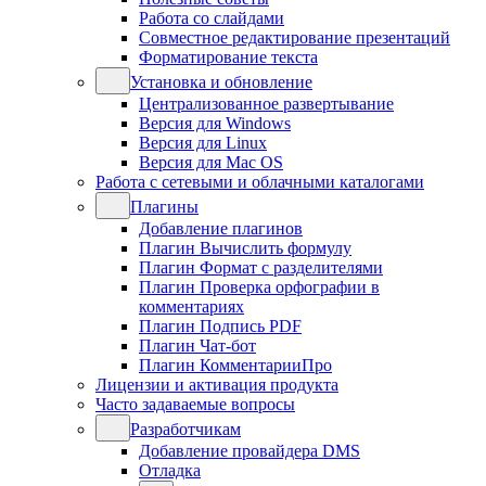
Работа со слайдами
Совместное редактирование презентаций
Форматирование текста
Установка и обновление
Централизованное развертывание
Версия для Windows
Версия для Linux
Версия для Mac OS
Работа с сетевыми и облачными каталогами
Плагины
Добавление плагинов
Плагин Вычислить формулу
Плагин Формат с разделителями
Плагин Проверка орфографии в
комментариях
Плагин Подпись PDF
Плагин Чат-бот
Плагин КомментарииПро
Лицензии и активация продукта
Часто задаваемые вопросы
Разработчикам
Добавление провайдера DMS
Отладка