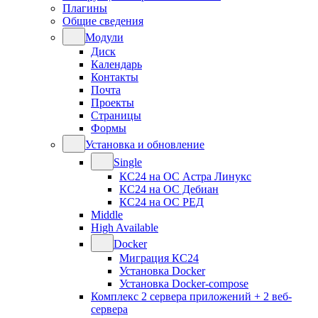
Плагины
Общие сведения
Модули
Диск
Календарь
Контакты
Почта
Проекты
Страницы
Формы
Установка и обновление
Single
КС24 на ОС Астра Линукс
КС24 на ОС Дебиан
КС24 на ОС РЕД
Middle
High Available
Docker
Миграция КС24
Установка Docker
Установка Docker-compose
Комплекс 2 сервера приложений + 2 веб-
сервера