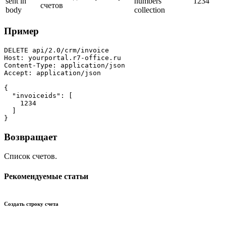
sent in
numbers
1234
счетов
body
collection
Пример
DELETE api/2.0/crm/invoice

Host: yourportal.r7-office.ru

Content-Type: application/json

Accept: application/json

{

  "invoiceids": [

    1234

  ]

}
Возвращает
Список счетов.
Рекомендуемые статьи
Создать строку счета