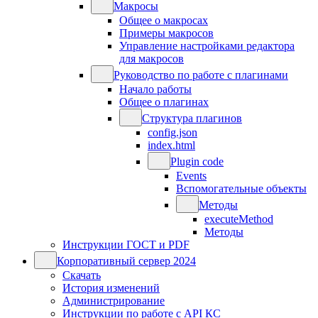
Макросы
Общее о макросах
Примеры макросов
Управление настройками редактора
для макросов
Руководство по работе с плагинами
Начало работы
Общее о плагинах
Структура плагинов
config.json
index.html
Plugin code
Events
Вспомогательные объекты
Методы
executeMethod
Методы
Инструкции ГОСТ и PDF
Корпоративный сервер 2024
Скачать
История изменений
Администрирование
Инструкции по работе с API КС