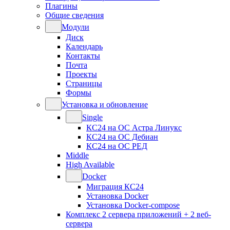
Плагины
Общие сведения
Модули
Диск
Календарь
Контакты
Почта
Проекты
Страницы
Формы
Установка и обновление
Single
КС24 на ОС Астра Линукс
КС24 на ОС Дебиан
КС24 на ОС РЕД
Middle
High Available
Docker
Миграция КС24
Установка Docker
Установка Docker-compose
Комплекс 2 сервера приложений + 2 веб-
сервера