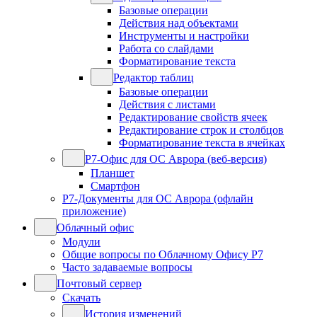
Базовые операции
Действия над объектами
Инструменты и настройки
Работа со слайдами
Форматирование текста
Редактор таблиц
Базовые операции
Действия с листами
Редактирование свойств ячеек
Редактирование строк и столбцов
Форматирование текста в ячейках
Р7-Офис для ОС Аврора (веб-версия)
Планшет
Смартфон
Р7-Документы для ОС Аврора (офлайн
приложение)
Облачный офис
Модули
Общие вопросы по Облачному Офису Р7
Часто задаваемые вопросы
Почтовый сервер
Скачать
История изменений