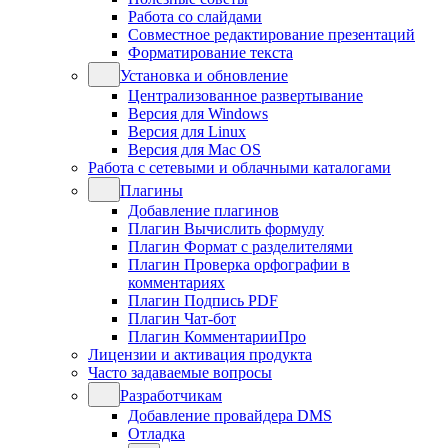
Работа со слайдами
Совместное редактирование презентаций
Форматирование текста
Установка и обновление
Централизованное развертывание
Версия для Windows
Версия для Linux
Версия для Mac OS
Работа с сетевыми и облачными каталогами
Плагины
Добавление плагинов
Плагин Вычислить формулу
Плагин Формат с разделителями
Плагин Проверка орфографии в
комментариях
Плагин Подпись PDF
Плагин Чат-бот
Плагин КомментарииПро
Лицензии и активация продукта
Часто задаваемые вопросы
Разработчикам
Добавление провайдера DMS
Отладка