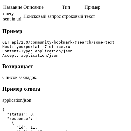
Название
Описание
Тип
Пример
query
Поисковый запрос
строковый
текст
sent in url
Пример
GET api/2.0/community/bookmark/@search/some+text

Host: yourportal.r7-office.ru

Content-Type: application/json

Accept: application/json
Возвращает
Список закладок.
Пример ответа
application/json
{

  "status": 0,

  "response": [

    {

      "id": 11,
