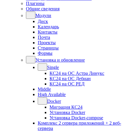
Плагины
Общие сведения
Модули
Диск
Календарь
Контакты
Почта
Проекты
Страницы
Формы
Установка и обновление
Single
КС24 на ОС Астра Линукс
КС24 на ОС Дебиан
КС24 на ОС РЕД
Middle
High Available
Docker
Миграция КС24
Установка Docker
Установка Docker-compose
Комплекс 2 сервера приложений + 2 веб-
сервера