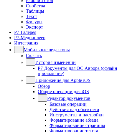
Рабочий стол
Свойства
Таблицы
Текст
Фигуры
Экспорт
Р7-Галерея
Р7-Медиаплеер
Интеграция
Мобильные редакторы
Скачать
История изменений
Р7-Документы для ОС Аврора (офлайн
приложение)
Приложение для Apple iOS
Обзор
Общие операции для iOS
Редактор документов
Базовые операции
Действия над объектами
Инструменты и настройки
Форматирование абзаца
Форматирование страницы
Форматирование текста