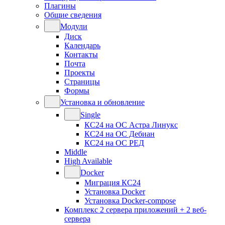
Плагины
Общие сведения
Модули
Диск
Календарь
Контакты
Почта
Проекты
Страницы
Формы
Установка и обновление
Single
КС24 на ОС Астра Линукс
КС24 на ОС Дебиан
КС24 на ОС РЕД
Middle
High Available
Docker
Миграция КС24
Установка Docker
Установка Docker-compose
Комплекс 2 сервера приложений + 2 веб-
сервера