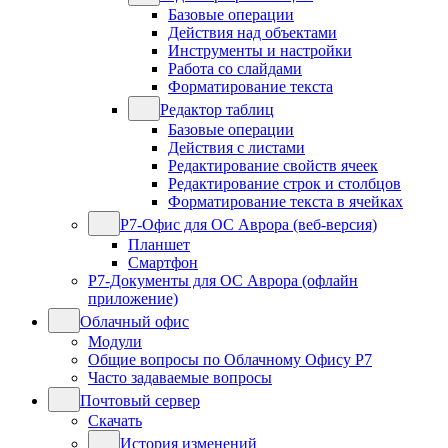
Базовые операции
Действия над объектами
Инструменты и настройки
Работа со слайдами
Форматирование текста
Редактор таблиц
Базовые операции
Действия с листами
Редактирование свойств ячеек
Редактирование строк и столбцов
Форматирование текста в ячейках
Р7-Офис для ОС Аврора (веб-версия)
Планшет
Смартфон
Р7-Документы для ОС Аврора (офлайн
приложение)
Облачный офис
Модули
Общие вопросы по Облачному Офису Р7
Часто задаваемые вопросы
Почтовый сервер
Скачать
История изменений