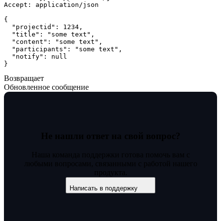
Accept: application/json

{

"projectid"
: 
1234
,

"title"
: 
"some text"
,

"content"
: 
"some text"
,

"participants"
: 
"some text"
,

"notify"
: 
null
}
Возвращает
Обновленное сообщение
Не нашли ответ на свой вопрос?
Наша команда поддержки готова помочь вам с
любыми вопросами, связанными с работой нашего
продукта.
Написать в поддержку