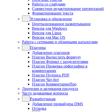
Работа со слайдами
Совместное редактирование презентаций
Форматирование текста
Установка и обновление
Централизованное развертывание
Версия для Windows
Версия для Linux
Версия для Mac OS
Работа с сетевыми и облачными каталогами
Плагины
Добавление плагинов
Плагин Вычислить формулу
Плагин Формат с разделителями
Плагин Проверка орфографии в
комментариях
Плагин Подпись PDF
Плагин Чат-бот
Плагин КомментарииПро
Лицензии и активация продукта
Часто задаваемые вопросы
Разработчикам
Добавление провайдера DMS
Отладка