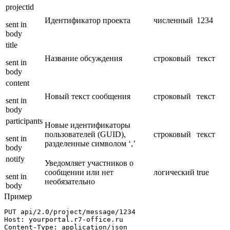
projectid
Идентификатор проекта
численный
1234
sent in
body
title
Название обсуждения
строковый
текст
sent in
body
content
Новый текст сообщения
строковый
текст
sent in
body
participants
Новые идентификаторы
пользователей (GUID),
строковый
текст
sent in
разделенные символом ‘,’
body
notify
Уведомляет участников о
сообщении или нет
логический
true
sent in
необязательно
body
Пример
PUT api/
2.0
/project/message/
1234
Host: yourportal.r7-office.ru

Content-Type: application/json
