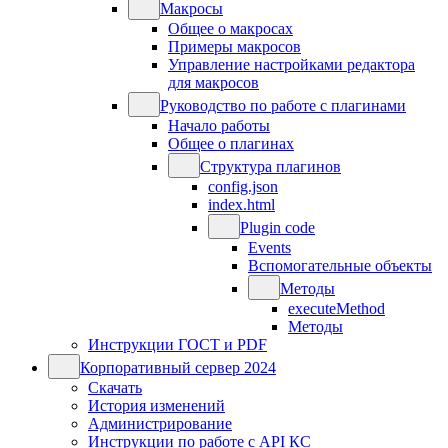
Макросы
Общее о макросах
Примеры макросов
Управление настройками редактора
для макросов
Руководство по работе с плагинами
Начало работы
Общее о плагинах
Структура плагинов
config.json
index.html
Plugin code
Events
Вспомогательные объекты
Методы
executeMethod
Методы
Инструкции ГОСТ и PDF
Корпоративный сервер 2024
Скачать
История изменений
Администрирование
Инструкции по работе с API КС