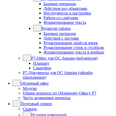
Базовые операции
Действия над объектами
Инструменты и настройки
Работа со слайдами
Форматирование текста
Редактор таблиц
Базовые операции
Действия с листами
Редактирование свойств ячеек
Редактирование строк и столбцов
Форматирование текста в ячейках
Р7-Офис для ОС Аврора (веб-версия)
Планшет
Смартфон
Р7-Документы для ОС Аврора (офлайн
приложение)
Облачный офис
Модули
Общие вопросы по Облачному Офису Р7
Часто задаваемые вопросы
Почтовый сервер
Скачать
История изменений