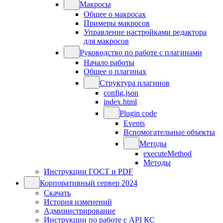
Макросы
Общее о макросах
Примеры макросов
Управление настройками редактора
для макросов
Руководство по работе с плагинами
Начало работы
Общее о плагинах
Структура плагинов
config.json
index.html
Plugin code
Events
Вспомогательные объекты
Методы
executeMethod
Методы
Инструкции ГОСТ и PDF
Корпоративный сервер 2024
Скачать
История изменений
Администрирование
Инструкции по работе с API КС