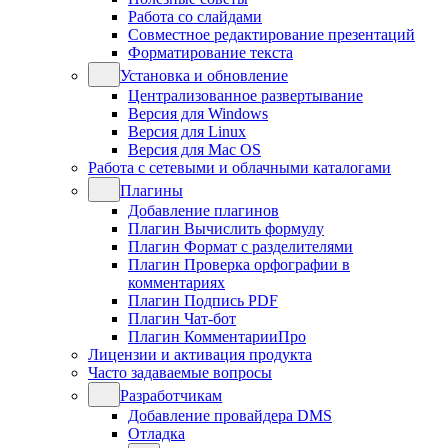
Работа со слайдами
Совместное редактирование презентаций
Форматирование текста
Установка и обновление
Централизованное развертывание
Версия для Windows
Версия для Linux
Версия для Mac OS
Работа с сетевыми и облачными каталогами
Плагины
Добавление плагинов
Плагин Вычислить формулу
Плагин Формат с разделителями
Плагин Проверка орфографии в
комментариях
Плагин Подпись PDF
Плагин Чат-бот
Плагин КомментарииПро
Лицензии и активация продукта
Часто задаваемые вопросы
Разработчикам
Добавление провайдера DMS
Отладка