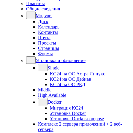
Плагины
Общие сведения
Модули
Диск
Календарь
Контакты
Почта
Проекты
Страницы
Формы
Установка и обновление
Single
КС24 на ОС Астра Линукс
КС24 на ОС Дебиан
КС24 на ОС РЕД
Middle
High Available
Docker
Миграция КС24
Установка Docker
Установка Docker-compose
Комплекс 2 сервера приложений + 2 веб-
сервера