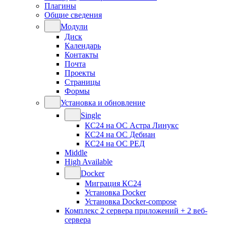
Плагины
Общие сведения
Модули
Диск
Календарь
Контакты
Почта
Проекты
Страницы
Формы
Установка и обновление
Single
КС24 на ОС Астра Линукс
КС24 на ОС Дебиан
КС24 на ОС РЕД
Middle
High Available
Docker
Миграция КС24
Установка Docker
Установка Docker-compose
Комплекс 2 сервера приложений + 2 веб-
сервера