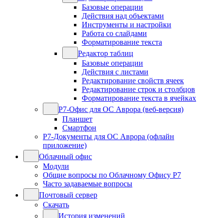
Базовые операции
Действия над объектами
Инструменты и настройки
Работа со слайдами
Форматирование текста
Редактор таблиц
Базовые операции
Действия с листами
Редактирование свойств ячеек
Редактирование строк и столбцов
Форматирование текста в ячейках
Р7-Офис для ОС Аврора (веб-версия)
Планшет
Смартфон
Р7-Документы для ОС Аврора (офлайн
приложение)
Облачный офис
Модули
Общие вопросы по Облачному Офису Р7
Часто задаваемые вопросы
Почтовый сервер
Скачать
История изменений