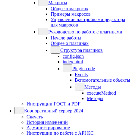
Макросы
Общее о макросах
Примеры макросов
Управление настройками редактора
для макросов
Руководство по работе с плагинами
Начало работы
Общее о плагинах
Структура плагинов
config.json
index.html
Plugin code
Events
Вспомогательные объекты
Методы
executeMethod
Методы
Инструкции ГОСТ и PDF
Корпоративный сервер 2024
Скачать
История изменений
Администрирование
Инструкции по работе с API КС