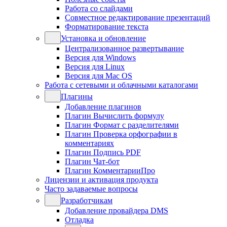
Работа со слайдами
Совместное редактирование презентаций
Форматирование текста
Установка и обновление
Централизованное развертывание
Версия для Windows
Версия для Linux
Версия для Mac OS
Работа с сетевыми и облачными каталогами
Плагины
Добавление плагинов
Плагин Вычислить формулу
Плагин Формат с разделителями
Плагин Проверка орфографии в
комментариях
Плагин Подпись PDF
Плагин Чат-бот
Плагин КомментарииПро
Лицензии и активация продукта
Часто задаваемые вопросы
Разработчикам
Добавление провайдера DMS
Отладка