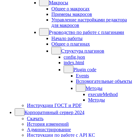
Макросы
Общее о макросах
Примеры макросов
Управление настройками редактора
для макросов
Руководство по работе с плагинами
Начало работы
Общее о плагинах
Структура плагинов
config.json
index.html
Plugin code
Events
Вспомогательные объекты
Методы
executeMethod
Методы
Инструкции ГОСТ и PDF
Корпоративный сервер 2024
Скачать
История изменений
Администрирование
Инструкции по работе с API КС