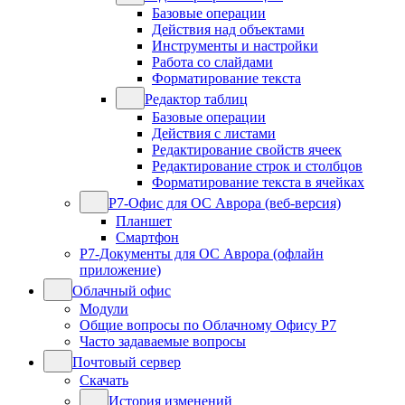
Базовые операции
Действия над объектами
Инструменты и настройки
Работа со слайдами
Форматирование текста
Редактор таблиц
Базовые операции
Действия с листами
Редактирование свойств ячеек
Редактирование строк и столбцов
Форматирование текста в ячейках
Р7-Офис для ОС Аврора (веб-версия)
Планшет
Смартфон
Р7-Документы для ОС Аврора (офлайн
приложение)
Облачный офис
Модули
Общие вопросы по Облачному Офису Р7
Часто задаваемые вопросы
Почтовый сервер
Скачать
История изменений