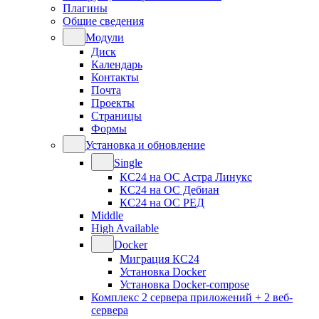
Плагины
Общие сведения
Модули
Диск
Календарь
Контакты
Почта
Проекты
Страницы
Формы
Установка и обновление
Single
КС24 на ОС Астра Линукс
КС24 на ОС Дебиан
КС24 на ОС РЕД
Middle
High Available
Docker
Миграция КС24
Установка Docker
Установка Docker-compose
Комплекс 2 сервера приложений + 2 веб-
сервера