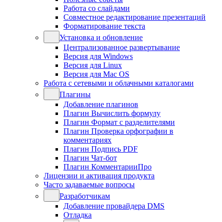
Работа со слайдами
Совместное редактирование презентаций
Форматирование текста
Установка и обновление
Централизованное развертывание
Версия для Windows
Версия для Linux
Версия для Mac OS
Работа с сетевыми и облачными каталогами
Плагины
Добавление плагинов
Плагин Вычислить формулу
Плагин Формат с разделителями
Плагин Проверка орфографии в
комментариях
Плагин Подпись PDF
Плагин Чат-бот
Плагин КомментарииПро
Лицензии и активация продукта
Часто задаваемые вопросы
Разработчикам
Добавление провайдера DMS
Отладка