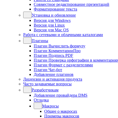
Совместное редактирование презентаций
Форматирование текста
Установка и обновление
Версия для Windows
Версия для Linux
Версия для Mac OS
Работа с сетевыми и облачными каталогами
Плагины
Плагин Вычислить формулу
Плагин КомментарииПро
Плагин Подпись PDF
Плагин Проверка орфографии в комментария
Плагин Формат с разделителями
Плагин Чат-бот
Добавление плагинов
Лицензии и активация продукта
Часто задаваемые вопросы
Разработчикам
Добавление провайдера DMS
Отладка
Макросы
Общее о макросах
Примеры макросов