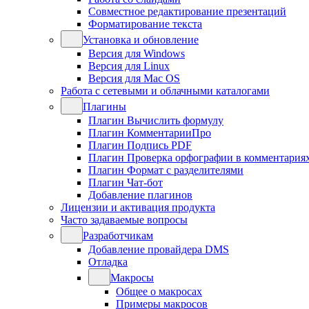
Совместное редактирование презентаций
Форматирование текста
Установка и обновление
Версия для Windows
Версия для Linux
Версия для Mac OS
Работа с сетевыми и облачными каталогами
Плагины
Плагин Вычислить формулу
Плагин КомментарииПро
Плагин Подпись PDF
Плагин Проверка орфографии в комментария
Плагин Формат с разделителями
Плагин Чат-бот
Добавление плагинов
Лицензии и активация продукта
Часто задаваемые вопросы
Разработчикам
Добавление провайдера DMS
Отладка
Макросы
Общее о макросах
Примеры макросов