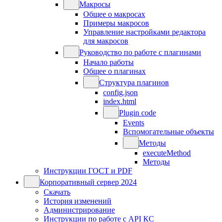
Макросы
Общее о макросах
Примеры макросов
Управление настройками редактора
для макросов
Руководство по работе с плагинами
Начало работы
Общее о плагинах
Структура плагинов
config.json
index.html
Plugin code
Events
Вспомогательные объекты
Методы
executeMethod
Методы
Инструкции ГОСТ и PDF
Корпоративный сервер 2024
Скачать
История изменений
Администрирование
Инструкции по работе с API КС