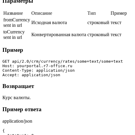
Параметры
Название
Описание
Тип
Пример
fromCurrency
Исходная валюта
строковый
текст
sent in url
toCurrency
Конвертированная валюта
строковый
текст
sent in url
Пример
GET api/2.0/crm/currency/rates/some+text/some+text

Host: yourportal.r7-office.ru

Content-Type: application/json

Accept: application/json
Возвращает
Курс валюты.
Пример ответа
application/json
{
