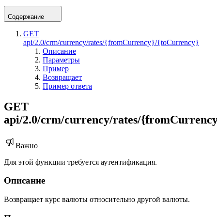
Содержание
GET
api/2.0/crm/currency/rates/{fromCurrency}/{toCurrency}
Описание
Параметры
Пример
Возвращает
Пример ответа
GET
api/2.0/crm/currency/rates/{fromCurrenc
Важно
Для этой функции требуется аутентификация.
Описание
Возвращает курс валюты относительно другой валюты.