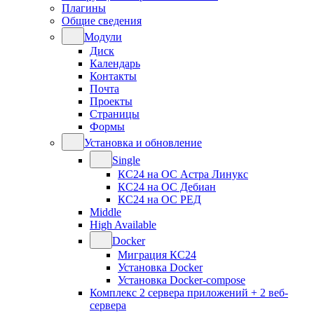
Плагины
Общие сведения
Модули
Диск
Календарь
Контакты
Почта
Проекты
Страницы
Формы
Установка и обновление
Single
КС24 на ОС Астра Линукс
КС24 на ОС Дебиан
КС24 на ОС РЕД
Middle
High Available
Docker
Миграция КС24
Установка Docker
Установка Docker-compose
Комплекс 2 сервера приложений + 2 веб-
сервера