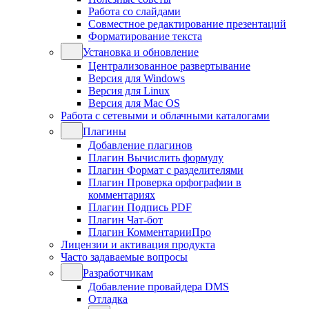
Работа со слайдами
Совместное редактирование презентаций
Форматирование текста
Установка и обновление
Централизованное развертывание
Версия для Windows
Версия для Linux
Версия для Mac OS
Работа с сетевыми и облачными каталогами
Плагины
Добавление плагинов
Плагин Вычислить формулу
Плагин Формат с разделителями
Плагин Проверка орфографии в
комментариях
Плагин Подпись PDF
Плагин Чат-бот
Плагин КомментарииПро
Лицензии и активация продукта
Часто задаваемые вопросы
Разработчикам
Добавление провайдера DMS
Отладка