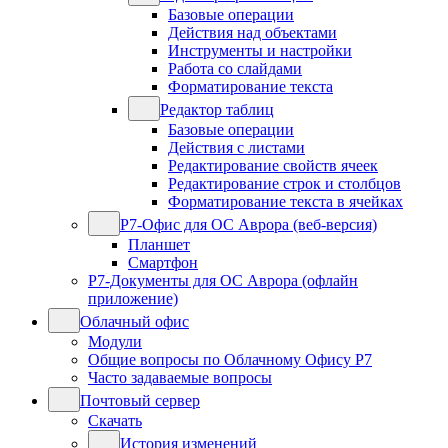
Базовые операции
Действия над объектами
Инструменты и настройки
Работа со слайдами
Форматирование текста
Редактор таблиц
Базовые операции
Действия с листами
Редактирование свойств ячеек
Редактирование строк и столбцов
Форматирование текста в ячейках
Р7-Офис для ОС Аврора (веб-версия)
Планшет
Смартфон
Р7-Документы для ОС Аврора (офлайн
приложение)
Облачный офис
Модули
Общие вопросы по Облачному Офису Р7
Часто задаваемые вопросы
Почтовый сервер
Скачать
История изменений