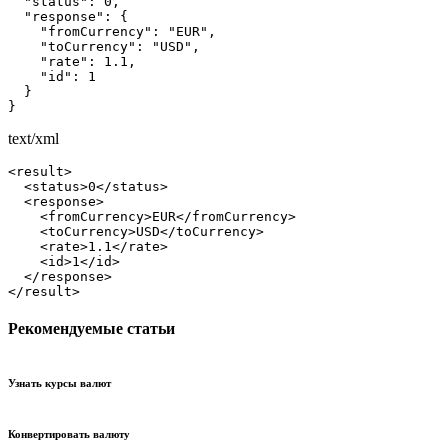
  "status": 0,

  "response": {

    "fromCurrency": "EUR",

    "toCurrency": "USD",

    "rate": 1.1,

    "id": 1

  }

}
text/xml
<result>

  <status>0</status>

  <response>

    <fromCurrency>EUR</fromCurrency>

    <toCurrency>USD</toCurrency>

    <rate>1.1</rate>

    <id>1</id>

  </response>

</result>
Рекомендуемые статьи
Узнать курсы валют
Конвертировать валюту