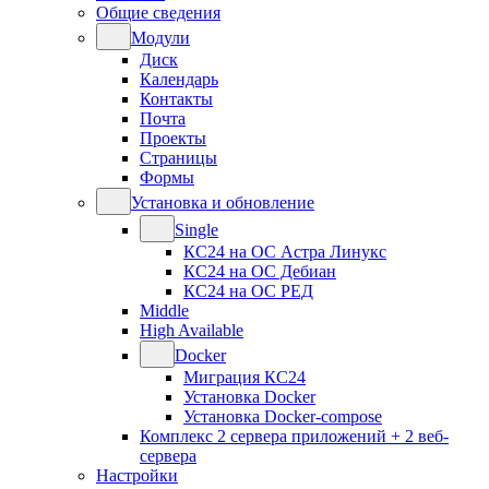
Общие сведения
Модули
Диск
Календарь
Контакты
Почта
Проекты
Страницы
Формы
Установка и обновление
Single
КС24 на ОС Астра Линукс
КС24 на ОС Дебиан
КС24 на ОС РЕД
Middle
High Available
Docker
Миграция КС24
Установка Docker
Установка Docker-compose
Комплекс 2 сервера приложений + 2 веб-
сервера
Настройки