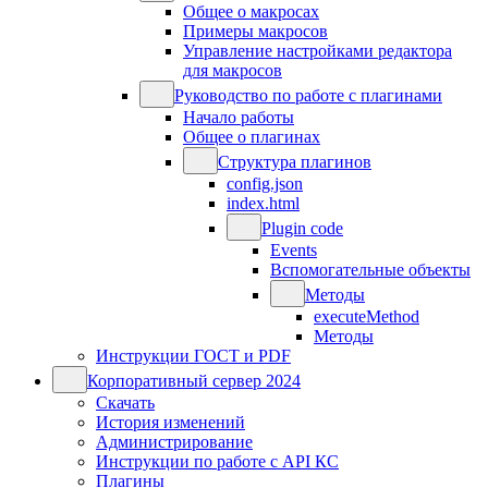
Общее о макросах
Примеры макросов
Управление настройками редактора
для макросов
Руководство по работе с плагинами
Начало работы
Общее о плагинах
Структура плагинов
config.json
index.html
Plugin code
Events
Вспомогательные объекты
Методы
executeMethod
Методы
Инструкции ГОСТ и PDF
Корпоративный сервер 2024
Скачать
История изменений
Администрирование
Инструкции по работе с API КС
Плагины