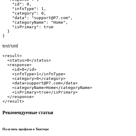
    "id": 0,

    "infoType": 1,

    "category": 0,

    "data": "support@Р7.com",

    "categoryName": "Home",

    "isPrimary": true

  }

}
text/xml
<result>

  <status>0</status>

  <response>

    <id>0</id>

    <infoType>1</infoType>

    <category>0</category>

    <data>support@Р7.com</data>

    <categoryName>Home</categoryName>

    <isPrimary>true</isPrimary>

  </response>

</result>
Рекомендуемые статьи
Получить профили в Твиттере