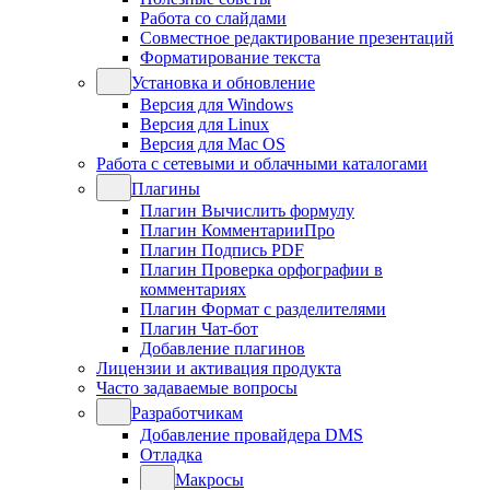
Работа со слайдами
Совместное редактирование презентаций
Форматирование текста
Установка и обновление
Версия для Windows
Версия для Linux
Версия для Mac OS
Работа с сетевыми и облачными каталогами
Плагины
Плагин Вычислить формулу
Плагин КомментарииПро
Плагин Подпись PDF
Плагин Проверка орфографии в
комментариях
Плагин Формат с разделителями
Плагин Чат-бот
Добавление плагинов
Лицензии и активация продукта
Часто задаваемые вопросы
Разработчикам
Добавление провайдера DMS
Отладка
Макросы