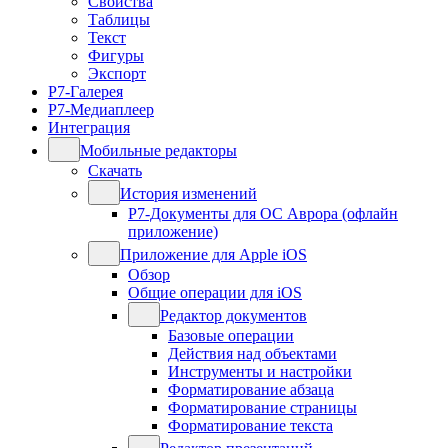
Свойства
Таблицы
Текст
Фигуры
Экспорт
Р7-Галерея
Р7-Медиаплеер
Интеграция
Мобильные редакторы
Скачать
История изменений
Р7-Документы для ОС Аврора (офлайн
приложение)
Приложение для Apple iOS
Обзор
Общие операции для iOS
Редактор документов
Базовые операции
Действия над объектами
Инструменты и настройки
Форматирование абзаца
Форматирование страницы
Форматирование текста