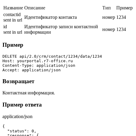
Название
Описание
Тип
Пример
contactid
Идентификатор контакта
номер
1234
sent in url
id
Идентификатор записи контактной
номер
1234
sent in url
информации
Пример
DELETE api/2.0/crm/contact/1234/data/1234

Host: yourportal.r7-office.ru

Content-Type: application/json

Accept: application/json
Возвращает
Контактная информация.
Пример ответа
application/json
{

  "status": 0,

  "response": {
