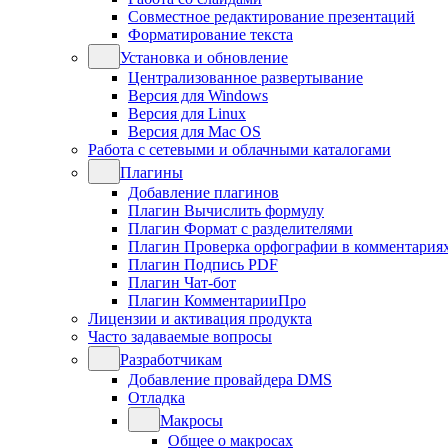
Совместное редактирование презентаций
Форматирование текста
Установка и обновление
Централизованное развертывание
Версия для Windows
Версия для Linux
Версия для Mac OS
Работа с сетевыми и облачными каталогами
Плагины
Добавление плагинов
Плагин Вычислить формулу
Плагин Формат с разделителями
Плагин Проверка орфографии в комментария
Плагин Подпись PDF
Плагин Чат-бот
Плагин КомментарииПро
Лицензии и активация продукта
Часто задаваемые вопросы
Разработчикам
Добавление провайдера DMS
Отладка
Макросы
Общее о макросах