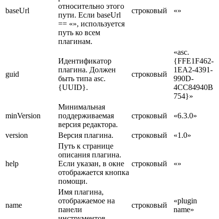
относительно этого
baseUrl
строковый
«»
пути. Если baseUrl
== «», используется
путь ко всем
плагинам.
«asc.
Идентификатор
{FFE1F462-
плагина. Должен
1EA2-4391-
guid
строковый
быть типа asc.
990D-
{UUID}.
4CC84940B
754}»
Минимальная
minVersion
поддерживаемая
строковый
«6.3.0»
версия редактора.
version
Версия плагина.
строковый
«1.0»
Путь к странице
описания плагина.
help
Если указан, в окне
строковый
«»
отображается кнопка
помощи.
Имя плагина,
отображаемое на
«plugin
name
строковый
панели
name»
инструментов.