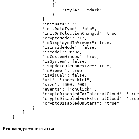
                    },

                    {

                        "style" : "dark"

                    }

                ],

                "initData": "",

                "initDataType": "ole",

                "initOnSelectionChanged": true,

                "cryptoMode": "1",

                "isDisplayedInViewer": true,

                "isInsideMode": false,

                "isModal": true,

                "isCustomWindow": true,

                "isSystem": false,

                "isUpdateOleOnResize": true,

                "isViewer": true,

                "isVisual": false,

                "url": "index.html",

                "size": [600, 700],

                "events": ["onClick"],

                "cryptoDisabledForInternalCloud": "true
                "cryptoDisabledForExternalCloud": "true
                "cryptoDisabledOnStart": "true"

            }

        ]

    }
Рекомендуемые статьи