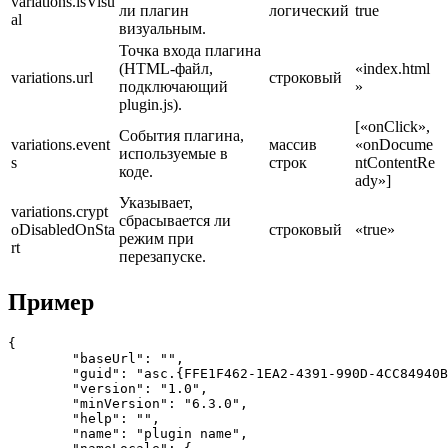
variations.isVisu
ли плагин
логический
true
al
визуальным.
Точка входа плагина
(HTML-файл,
«index.html
variations.url
строковый
подключающий
»
plugin.js).
[«onClick»,
События плагина,
variations.event
массив
«onDocume
используемые в
s
строк
ntContentRe
коде.
ady»]
Указывает,
variations.crypt
сбрасывается ли
oDisabledOnSta
строковый
«true»
режим при
rt
перезапуске.
Пример
{

        "baseUrl": "",

        "guid": "asc.{FFE1F462-1EA2-4391-990D-4CC84940B
        "version": "1.0",

        "minVersion": "6.3.0",

        "help": "",

        "name": "plugin name",
