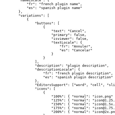
        "nameLocale": {

            "fr": "french plugin name",

            "es": "spanish plugin name"

        },

        "variations": [

            {

                "buttons": [

                    { 

                        "text": "Cancel",

                        "primary": false,

                        "isviewer": false,

                        "textLocale": {

                            "fr": "Annuler",

                            "es": "Cancelar"

                        }

                    }

                ],

                "description": "plugin description",

                "descriptionLocale": {

                    "fr": "french plugin description",

                    "es": "spanish plugin description"

                },

                "EditorsSupport": ["word", "cell", "sli
                "icons": [

                    {

                        "100%": { "normal": "icon.png" 
                        "125%": { "normal": "icon@1.25.
                        "150%": { "normal": "icon@1.5x.
                        "175%": { "normal": "icon@1.75.
                        "200%": { "normal": "icon@2x.pn