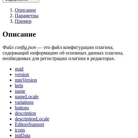
Описание
Параметры
Пример
Описание
Файл config.json
— это файл конфигурации плагина,
содержащий информацию об основных данных плагина,
необходимых для регистрации плагина в редакторах.
guid
version
minVersion
help
name
nameLocale
variations
buttons
description
descriptionLocale
EditorsSupport
icons
initData