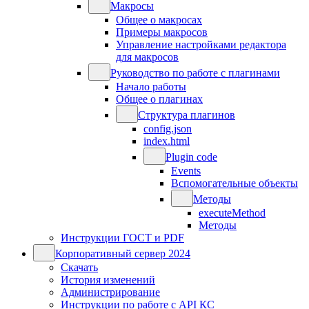
Макросы
Общее о макросах
Примеры макросов
Управление настройками редактора
для макросов
Руководство по работе с плагинами
Начало работы
Общее о плагинах
Структура плагинов
config.json
index.html
Plugin code
Events
Вспомогательные объекты
Методы
executeMethod
Методы
Инструкции ГОСТ и PDF
Корпоративный сервер 2024
Скачать
История изменений
Администрирование
Инструкции по работе с API КС