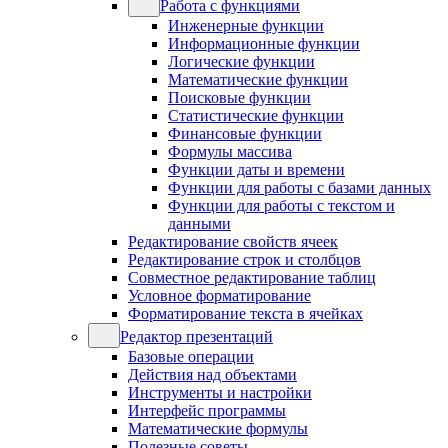
Работа с функциями
Инженерные функции
Информационные функции
Логические функции
Математические функции
Поисковые функции
Статистические функции
Финансовые функции
Формулы массива
Функции даты и времени
Функции для работы с базами данных
Функции для работы с текстом и
данными
Редактирование свойств ячеек
Редактирование строк и столбцов
Совместное редактирование таблиц
Условное форматирование
Форматирование текста в ячейках
Редактор презентаций
Базовые операции
Действия над объектами
Инструменты и настройки
Интерфейс программы
Математические формулы
Полезные советы