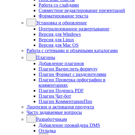
Работа со слайдами
Совместное редактирование презентаций
Форматирование текста
Установка и обновление
Централизованное развертывание
Версия для Windows
Версия для Linux
Версия для Mac OS
Работа с сетевыми и облачными каталогами
Плагины
Добавление плагинов
Плагин Вычислить формулу
Плагин Формат с разделителями
Плагин Проверка орфографии в
комментариях
Плагин Подпись PDF
Плагин Чат-бот
Плагин КомментарииПро
Лицензии и активация продукта
Часто задаваемые вопросы
Разработчикам
Добавление провайдера DMS
Отладка