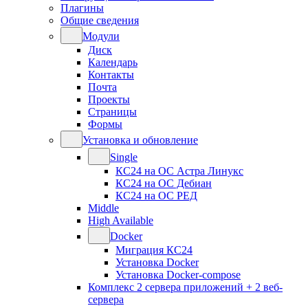
Плагины
Общие сведения
Модули
Диск
Календарь
Контакты
Почта
Проекты
Страницы
Формы
Установка и обновление
Single
КС24 на ОС Астра Линукс
КС24 на ОС Дебиан
КС24 на ОС РЕД
Middle
High Available
Docker
Миграция КС24
Установка Docker
Установка Docker-compose
Комплекс 2 сервера приложений + 2 веб-
сервера