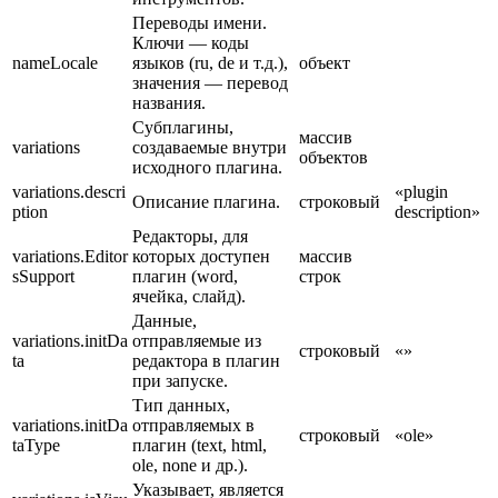
Переводы имени.
Ключи — коды
nameLocale
языков (ru, de и т.д.),
объект
значения — перевод
названия.
Субплагины,
массив
variations
создаваемые внутри
объектов
исходного плагина.
variations.descri
«plugin
Описание плагина.
строковый
ption
description»
Редакторы, для
variations.Editor
которых доступен
массив
sSupport
плагин (word,
строк
ячейка, слайд).
Данные,
variations.initDa
отправляемые из
строковый
«»
ta
редактора в плагин
при запуске.
Тип данных,
variations.initDa
отправляемых в
строковый
«ole»
taType
плагин (text, html,
ole, none и др.).
Указывает, является