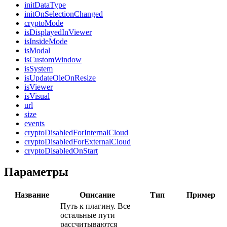
initDataType
initOnSelectionChanged
cryptoMode
isDisplayedInViewer
isInsideMode
isModal
isCustomWindow
isSystem
isUpdateOleOnResize
isViewer
isVisual
url
size
events
cryptoDisabledForInternalCloud
cryptoDisabledForExternalCloud
cryptoDisabledOnStart
Параметры
Название
Описание
Тип
Пример
Путь к плагину. Все
остальные пути
рассчитываются