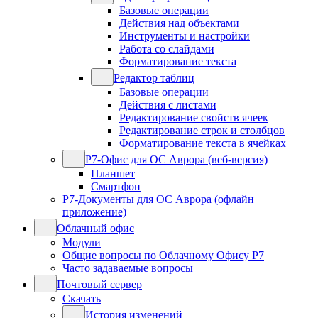
Базовые операции
Действия над объектами
Инструменты и настройки
Работа со слайдами
Форматирование текста
Редактор таблиц
Базовые операции
Действия с листами
Редактирование свойств ячеек
Редактирование строк и столбцов
Форматирование текста в ячейках
Р7-Офис для ОС Аврора (веб-версия)
Планшет
Смартфон
Р7-Документы для ОС Аврора (офлайн
приложение)
Облачный офис
Модули
Общие вопросы по Облачному Офису Р7
Часто задаваемые вопросы
Почтовый сервер
Скачать
История изменений