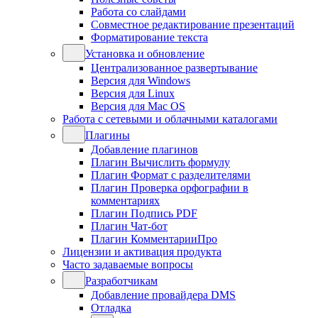
Работа со слайдами
Совместное редактирование презентаций
Форматирование текста
Установка и обновление
Централизованное развертывание
Версия для Windows
Версия для Linux
Версия для Mac OS
Работа с сетевыми и облачными каталогами
Плагины
Добавление плагинов
Плагин Вычислить формулу
Плагин Формат с разделителями
Плагин Проверка орфографии в
комментариях
Плагин Подпись PDF
Плагин Чат-бот
Плагин КомментарииПро
Лицензии и активация продукта
Часто задаваемые вопросы
Разработчикам
Добавление провайдера DMS
Отладка