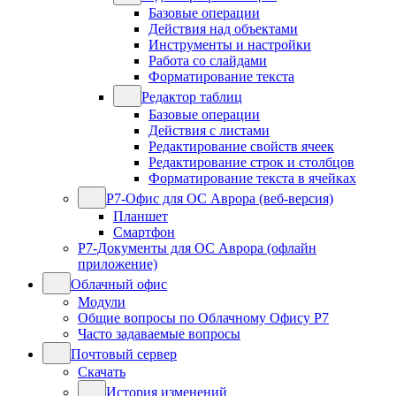
Базовые операции
Действия над объектами
Инструменты и настройки
Работа со слайдами
Форматирование текста
Редактор таблиц
Базовые операции
Действия с листами
Редактирование свойств ячеек
Редактирование строк и столбцов
Форматирование текста в ячейках
Р7-Офис для ОС Аврора (веб-версия)
Планшет
Смартфон
Р7-Документы для ОС Аврора (офлайн
приложение)
Облачный офис
Модули
Общие вопросы по Облачному Офису Р7
Часто задаваемые вопросы
Почтовый сервер
Скачать
История изменений