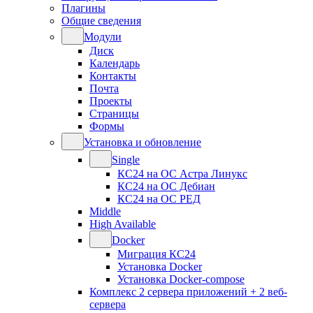
Плагины
Общие сведения
Модули
Диск
Календарь
Контакты
Почта
Проекты
Страницы
Формы
Установка и обновление
Single
КС24 на ОС Астра Линукс
КС24 на ОС Дебиан
КС24 на ОС РЕД
Middle
High Available
Docker
Миграция КС24
Установка Docker
Установка Docker-compose
Комплекс 2 сервера приложений + 2 веб-
сервера