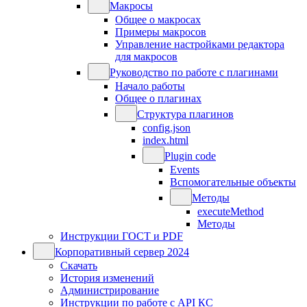
Макросы
Общее о макросах
Примеры макросов
Управление настройками редактора
для макросов
Руководство по работе с плагинами
Начало работы
Общее о плагинах
Структура плагинов
config.json
index.html
Plugin code
Events
Вспомогательные объекты
Методы
executeMethod
Методы
Инструкции ГОСТ и PDF
Корпоративный сервер 2024
Скачать
История изменений
Администрирование
Инструкции по работе с API КС