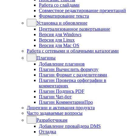
Работа со слайдами
Совместное редактирование презентаций
Форматирование текста
Установка и обновление
Централизованное развертывание
Версия для Windows
Версия для Linux
Версия для Mac OS
Работа с сетевыми и облачными каталогами
Плагины
Добавление плагинов
Плагин Вычислить формулу
Плагин Формат с разделителями
Плагин Проверка орфографии в
комментариях
Плагин Подпись PDF
Плагин Чат-бот
Плагин КомментарииПро
Лицензии и активация продукта
Часто задаваемые вопросы
Разработчикам
Добавление провайдера DMS
Отладка