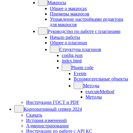
Макросы
Общее о макросах
Примеры макросов
Управление настройками редактора
для макросов
Руководство по работе с плагинами
Начало работы
Общее о плагинах
Структура плагинов
config.json
index.html
Plugin code
Events
Вспомогательные объекты
Методы
executeMethod
Методы
Инструкции ГОСТ и PDF
Корпоративный сервер 2024
Скачать
История изменений
Администрирование
Инструкции по работе с API КС