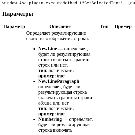
window.Asc.plugin.executeMethod ("GetSelectedText", [nu
Параметры
Параметр
Описание
Тип
Пример
Определяет результирующие
свойства отображения строки:
NewLine
— определяет,
будет ли результирующая
строка включать границы
строк или нет,
тип
: логический,
пример
: true;
NewLineParagraph
—
определяет, будет ли
результирующая строка
включать границы строки
абзаца или нет,
тип
: логический,
пример
: true;
Numbering
— определяет,
будет ли результирующая
строка включать