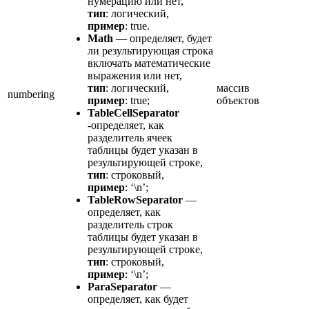
нумерацию или нет,
тип
: логический,
пример
: true.
Math
— определяет, будет
ли результирующая строка
включать математические
выражения или нет,
тип
: логический,
массив
numbering
пример
: true;
объектов
TableCellSeparator
-определяет, как
разделитель ячеек
таблицы будет указан в
результирующей строке,
тип
: строковый,
пример
: ‘\n’;
TableRowSeparator
—
определяет, как
разделитель строк
таблицы будет указан в
результирующей строке,
тип
: строковый,
пример
: ‘\n’;
ParaSeparator
—
определяет, как будет