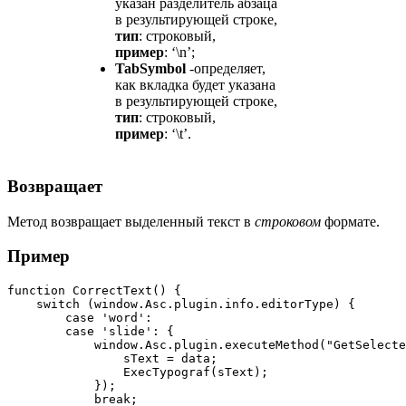
указан разделитель абзаца
в результирующей строке,
тип
: строковый,
пример
: ‘\n’;
TabSymbol
-определяет,
как вкладка будет указана
в результирующей строке,
тип
: строковый,
пример
: ‘\t’.
Возвращает
Метод возвращает выделенный текст в
строковом
формате.
Пример
function CorrectText() {

    switch (window.Asc.plugin.info.editorType) {

        case 'word':

        case 'slide': {

            window.Asc.plugin.executeMethod("GetSelecte
                sText = data;

                ExecTypograf(sText);

            });

            break;
