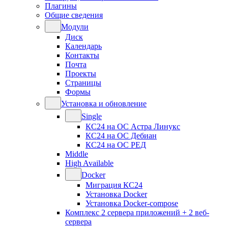
Плагины
Общие сведения
Модули
Диск
Календарь
Контакты
Почта
Проекты
Страницы
Формы
Установка и обновление
Single
КС24 на ОС Астра Линукс
КС24 на ОС Дебиан
КС24 на ОС РЕД
Middle
High Available
Docker
Миграция КС24
Установка Docker
Установка Docker-compose
Комплекс 2 сервера приложений + 2 веб-
сервера