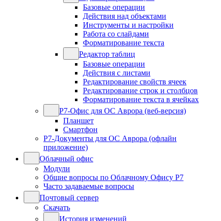
Базовые операции
Действия над объектами
Инструменты и настройки
Работа со слайдами
Форматирование текста
Редактор таблиц
Базовые операции
Действия с листами
Редактирование свойств ячеек
Редактирование строк и столбцов
Форматирование текста в ячейках
Р7-Офис для ОС Аврора (веб-версия)
Планшет
Смартфон
Р7-Документы для ОС Аврора (офлайн
приложение)
Облачный офис
Модули
Общие вопросы по Облачному Офису Р7
Часто задаваемые вопросы
Почтовый сервер
Скачать
История изменений