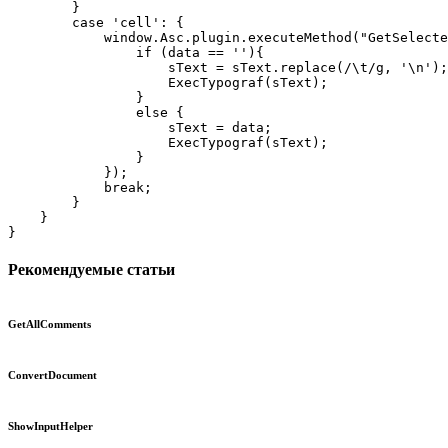
        }

        case 'cell': {

            window.Asc.plugin.executeMethod("GetSelecte
                if (data == ''){

                    sText = sText.replace(/\t/g, '\n');

                    ExecTypograf(sText);

                }

                else {

                    sText = data;

                    ExecTypograf(sText);

                }

            });

            break;

        }

    }

}
Рекомендуемые статьи
GetAllComments
ConvertDocument
ShowInputHelper