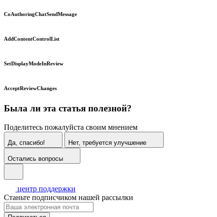
CoAuthoringChatSendMessage
AddContentControlList
SetDisplayModeInReview
AcceptReviewChanges
Была ли эта статья полезной?
Поделитесь пожалуйста своим мнением
Да, спасибо!
Нет, требуется улучшение
Остались вопросы
центр поддержки
Станьте подписчиком нашей рассылки