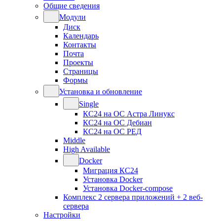
Общие сведения
Модули
Диск
Календарь
Контакты
Почта
Проекты
Страницы
Формы
Установка и обновление
Single
КС24 на ОС Астра Линукс
КС24 на ОС Дебиан
КС24 на ОС РЕД
Middle
High Available
Docker
Миграция КС24
Установка Docker
Установка Docker-compose
Комплекс 2 сервера приложений + 2 веб-
сервера
Настройки