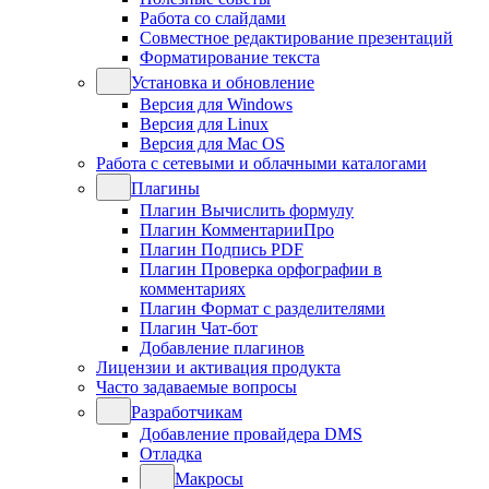
Работа со слайдами
Совместное редактирование презентаций
Форматирование текста
Установка и обновление
Версия для Windows
Версия для Linux
Версия для Mac OS
Работа с сетевыми и облачными каталогами
Плагины
Плагин Вычислить формулу
Плагин КомментарииПро
Плагин Подпись PDF
Плагин Проверка орфографии в
комментариях
Плагин Формат с разделителями
Плагин Чат-бот
Добавление плагинов
Лицензии и активация продукта
Часто задаваемые вопросы
Разработчикам
Добавление провайдера DMS
Отладка
Макросы