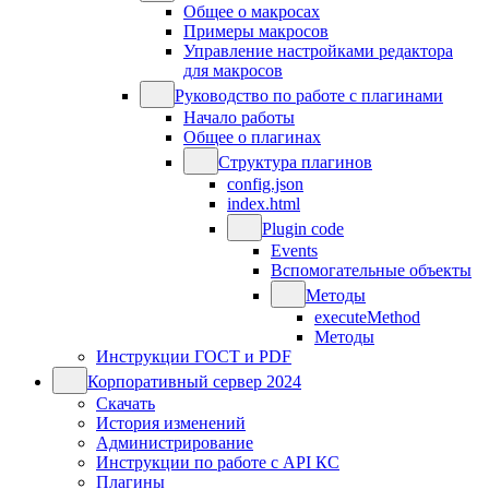
Общее о макросах
Примеры макросов
Управление настройками редактора
для макросов
Руководство по работе с плагинами
Начало работы
Общее о плагинах
Структура плагинов
config.json
index.html
Plugin code
Events
Вспомогательные объекты
Методы
executeMethod
Методы
Инструкции ГОСТ и PDF
Корпоративный сервер 2024
Скачать
История изменений
Администрирование
Инструкции по работе с API КС
Плагины