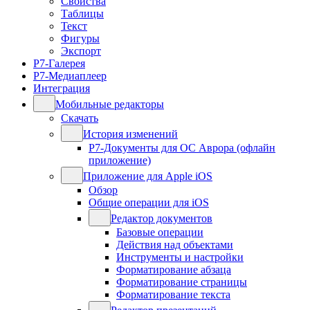
Свойства
Таблицы
Текст
Фигуры
Экспорт
Р7-Галерея
Р7-Медиаплеер
Интеграция
Мобильные редакторы
Скачать
История изменений
Р7-Документы для ОС Аврора (офлайн
приложение)
Приложение для Apple iOS
Обзор
Общие операции для iOS
Редактор документов
Базовые операции
Действия над объектами
Инструменты и настройки
Форматирование абзаца
Форматирование страницы
Форматирование текста