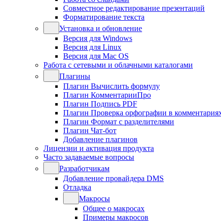
Совместное редактирование презентаций
Форматирование текста
Установка и обновление
Версия для Windows
Версия для Linux
Версия для Mac OS
Работа с сетевыми и облачными каталогами
Плагины
Плагин Вычислить формулу
Плагин КомментарииПро
Плагин Подпись PDF
Плагин Проверка орфографии в комментария
Плагин Формат с разделителями
Плагин Чат-бот
Добавление плагинов
Лицензии и активация продукта
Часто задаваемые вопросы
Разработчикам
Добавление провайдера DMS
Отладка
Макросы
Общее о макросах
Примеры макросов