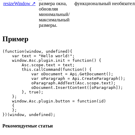
resizeWindow ↗
размера окна,
функциональный
необязател
обновляя
минимальный/
максимальный
размеры.
Пример
(function(window, undefined){

    var text = "Hello world!";

    window.Asc.plugin.init = function() {

        Asc.scope.text = text;

        this.callCommand(function() {

            var oDocument = Api.GetDocument();

            var oParagraph = Api.CreateParagraph();

            oParagraph.AddText(Asc.scope.text);

            oDocument.InsertContent([oParagraph]);

        }, true);

    };

    window.Asc.plugin.button = function(id)

    {

    };

})(window, undefined);
Рекомендуемые статьи