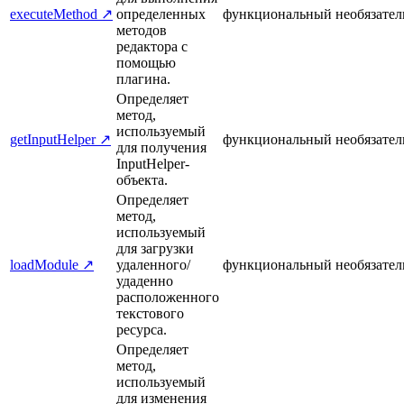
executeMethod ↗
определенных
функциональный
необязател
методов
редактора с
помощью
плагина.
Определяет
метод,
используемый
getInputHelper ↗
функциональный
необязател
для получения
InputHelper-
объекта.
Определяет
метод,
используемый
для загрузки
loadModule ↗
удаленного/
функциональный
необязател
удаденно
расположенного
текстового
ресурса.
Определяет
метод,
используемый
для изменения