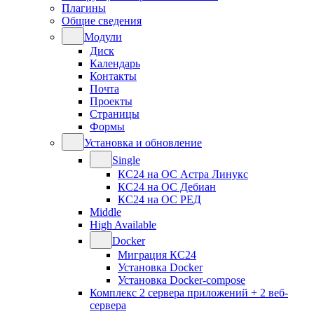
Плагины
Общие сведения
Модули
Диск
Календарь
Контакты
Почта
Проекты
Страницы
Формы
Установка и обновление
Single
КС24 на ОС Астра Линукс
КС24 на ОС Дебиан
КС24 на ОС РЕД
Middle
High Available
Docker
Миграция КС24
Установка Docker
Установка Docker-compose
Комплекс 2 сервера приложений + 2 веб-
сервера