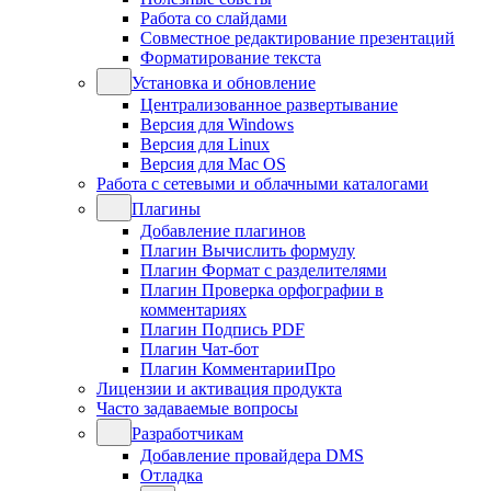
Работа со слайдами
Совместное редактирование презентаций
Форматирование текста
Установка и обновление
Централизованное развертывание
Версия для Windows
Версия для Linux
Версия для Mac OS
Работа с сетевыми и облачными каталогами
Плагины
Добавление плагинов
Плагин Вычислить формулу
Плагин Формат с разделителями
Плагин Проверка орфографии в
комментариях
Плагин Подпись PDF
Плагин Чат-бот
Плагин КомментарииПро
Лицензии и активация продукта
Часто задаваемые вопросы
Разработчикам
Добавление провайдера DMS
Отладка