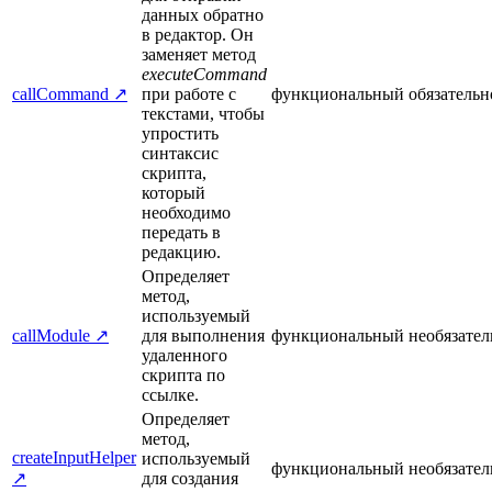
данных обратно
в редактор. Он
заменяет метод
executeCommand
callCommand ↗
при работе с
функциональный
обязательн
текстами, чтобы
упростить
синтаксис
скрипта,
который
необходимо
передать в
редакцию.
Определяет
метод,
используемый
callModule ↗
для выполнения
функциональный
необязател
удаленного
скрипта по
ссылке.
Определяет
метод,
createInputHelper
используемый
функциональный
необязател
↗
для создания