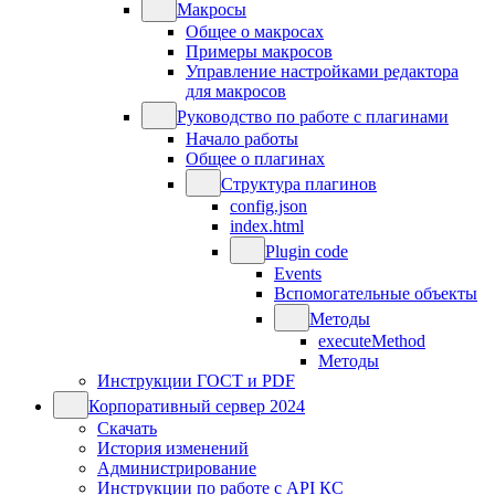
Макросы
Общее о макросах
Примеры макросов
Управление настройками редактора
для макросов
Руководство по работе с плагинами
Начало работы
Общее о плагинах
Структура плагинов
config.json
index.html
Plugin code
Events
Вспомогательные объекты
Методы
executeMethod
Методы
Инструкции ГОСТ и PDF
Корпоративный сервер 2024
Скачать
История изменений
Администрирование
Инструкции по работе с API КС