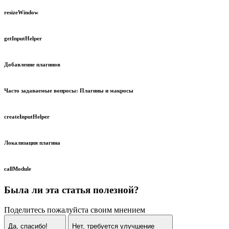
resizeWindow
getInputHelper
Добавление плагинов
Часто задаваемые вопросы: Плагины и макросы
createInputHelper
Локализация плагина
callModule
Была ли эта статья полезной?
Поделитесь пожалуйста своим мнением
Да, спасибо!
Нет, требуется улучшение