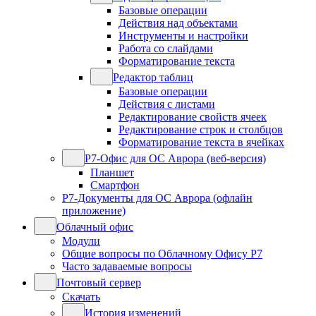
Базовые операции
Действия над объектами
Инструменты и настройки
Работа со слайдами
Форматирование текста
Редактор таблиц
Базовые операции
Действия с листами
Редактирование свойств ячеек
Редактирование строк и столбцов
Форматирование текста в ячейках
Р7-Офис для ОС Аврора (веб-версия)
Планшет
Смартфон
Р7-Документы для ОС Аврора (офлайн
приложение)
Облачный офис
Модули
Общие вопросы по Облачному Офису Р7
Часто задаваемые вопросы
Почтовый сервер
Скачать
История изменений