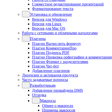
Совместное редактирование презентаций
Форматирование текста
Установка и обновление
Версия для Windows
Версия для Linux
Версия для Mac OS
Работа с сетевыми и облачными каталогами
Плагины
Плагин Вычислить формулу
Плагин КомментарииПро
Плагин Подпись PDF
Плагин Проверка орфографии в комментария
Плагин Формат с разделителями
Плагин Чат-бот
Добавление плагинов
Лицензии и активация продукта
Часто задаваемые вопросы
Разработчикам
Добавление провайдера DMS
Отладка
Макросы
Общее о макросах
Примеры макросов